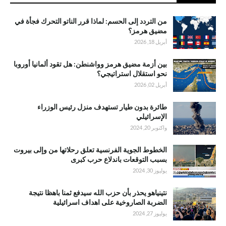
من التردد إلى الحسم: لماذا قرر الناتو التحرك فجأة في
مضيق هرمز؟
أبريل 18, 2026
بين أزمة مضيق هرمز وواشنطن: هل تقود ألمانيا أوروبا
نحو استقلال استراتيجي؟
أبريل 02, 2026
طائرة بدون طيار تستهدف منزل رئيس الوزراء
الإسرائيلي
واكتوبر 20, 2024
الخطوط الجوية الفرنسية تعلق رحلاتها من وإلى بيروت
بسبب التوقعات باندلاع حرب كبرى
يوليوز 30, 2024
نتينياهو يحذر بأن حزب الله سيدفع ثمنا باهظا نتيجة
الضربة الصاروخية على اهداف اسرائيلية
يوليوز 27, 2024