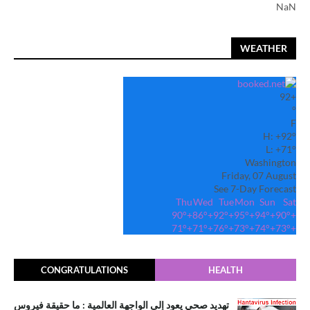
NaN
WEATHER
92
+
°
F
H:
+
92°
L:
+
71°
Washington
Friday, 07 August
See 7-Day Forecast
Thu
Wed
Tue
Mon
Sun
Sat
90°
+
86°
+
92°
+
95°
+
94°
+
90°
+
71°
+
71°
+
76°
+
73°
+
74°
+
73°
+
CONGRATULATIONS
HEALTH
تهديد صحي يعود إلى الواجهة العالمية : ما حقيقة فيروس