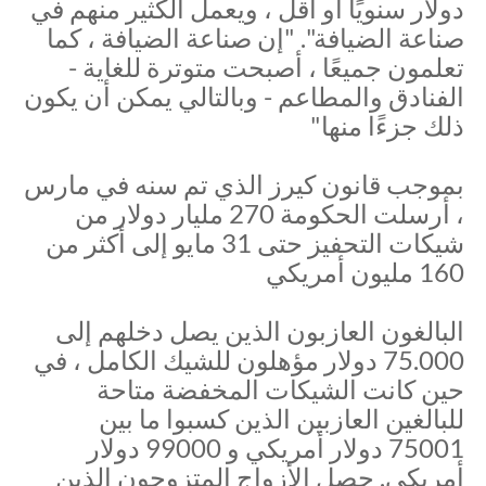
دولار سنويًا أو أقل ، ويعمل الكثير منهم في
صناعة الضيافة". "إن صناعة الضيافة ، كما
تعلمون جميعًا ، أصبحت متوترة للغاية -
الفنادق والمطاعم - وبالتالي يمكن أن يكون
ذلك جزءًا منها"
بموجب قانون كيرز الذي تم سنه في مارس
، أرسلت الحكومة 270 مليار دولار من
شيكات التحفيز حتى 31 مايو إلى أكثر من
160 مليون أمريكي
البالغون العازبون الذين يصل دخلهم إلى
75.000 دولار مؤهلون للشيك الكامل ، في
حين كانت الشيكات المخفضة متاحة
للبالغين العازبين الذين كسبوا ما بين
75001 دولار أمريكي و 99000 دولار
أمريكي. حصل الأزواج المتزوجون الذين