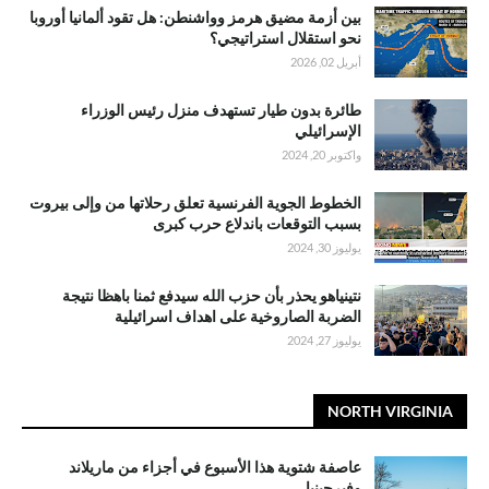
بين أزمة مضيق هرمز وواشنطن: هل تقود ألمانيا أوروبا
نحو استقلال استراتيجي؟
أبريل 02, 2026
طائرة بدون طيار تستهدف منزل رئيس الوزراء
الإسرائيلي
واكتوبر 20, 2024
الخطوط الجوية الفرنسية تعلق رحلاتها من وإلى بيروت
بسبب التوقعات باندلاع حرب كبرى
يوليوز 30, 2024
نتينياهو يحذر بأن حزب الله سيدفع ثمنا باهظا نتيجة
الضربة الصاروخية على اهداف اسرائيلية
يوليوز 27, 2024
NORTH VIRGINIA
عاصفة شتوية هذا الأسبوع في أجزاء من ماريلاند
وفيرجينيا