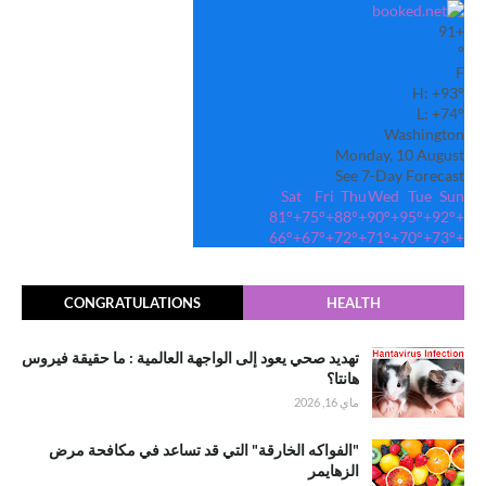
91
+
°
F
H:
+
93°
L:
+
74°
Washington
Monday, 10 August
See 7-Day Forecast
Sat
Fri
Thu
Wed
Tue
Sun
81°
+
75°
+
88°
+
90°
+
95°
+
92°
+
66°
+
67°
+
72°
+
71°
+
70°
+
73°
+
CONGRATULATIONS
HEALTH
تهديد صحي يعود إلى الواجهة العالمية : ما حقيقة فيروس
هانتا؟
ماي 16, 2026
"الفواكه الخارقة" التي قد تساعد في مكافحة مرض
الزهايمر