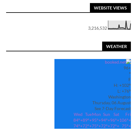
WEBSITE VIEWS
3,216,532
WEATHER
96
+
°
F
H:
+
102°
L:
+
76°
Washington
Thursday, 06 August
See 7-Day Forecast
Wed
Tue
Mon
Sun
Sat
Fri
84°
+
89°
+
95°
+
94°
+
96°
+
106°
+
74°
+
72°
+
75°
+
72°
+
72°
+
75°
+