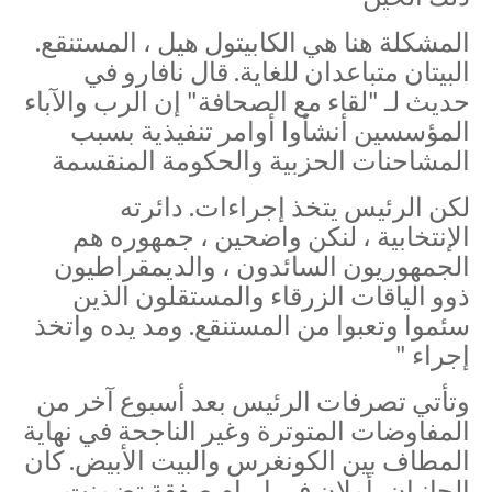
المشكلة هنا هي الكابيتول هيل ، المستنقع.
البيتان متباعدان للغاية. قال نافارو في
حديث لـ "لقاء مع الصحافة" إن الرب والآباء
المؤسسين أنشأوا أوامر تنفيذية بسبب
المشاحنات الحزبية والحكومة المنقسمة
لكن الرئيس يتخذ إجراءات. دائرته
الإنتخابية ، لنكن واضحين ، جمهوره هم
الجمهوريون السائدون ، والديمقراطيون
ذوو الياقات الزرقاء والمستقلون الذين
سئموا وتعبوا من المستنقع. ومد يده واتخذ
إجراء "
وتأتي تصرفات الرئيس بعد أسبوع آخر من
المفاوضات المتوترة وغير الناجحة في نهاية
المطاف بين الكونغرس والبيت الأبيض. كان
الجانبان يأملان في إبرام صفقة تضمنت