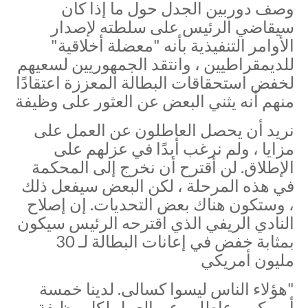
وصف دوربين الجدل حول ما إذا كان
سيقاضي الرئيس على سلطته لإصدار
الأوامر التنفيذية بأنه "معضلة أخلاقية"
للديمقراطيين ، وانتقد الجمهوريين لسعيهم
لخفض استحقاقات البطالة المعززة اعتقادًا
منهم أنه يثني البعض عن العثور على وظيفة
نريد أن يحصل العاطلون عن العمل على
مزايا ، ولم نرغب أبدًا في عزلهم على
الإطلاق. لن أقترح أن نخرج إلى المحكمة
في هذه المرحلة ، لكن البعض سيفعل ذلك
، وستكون هناك بعض التحديات. إن إصلاح
النادي الريفي الذي اقترحه الرئيس سيكون
بمثابة خفض في إعانات البطالة لـ 30
مليون أمريكي
"هؤلاء الناس ليسوا كسالى. لدينا خمسة
أمريكيين عاطلين عن العمل لكل وظيفة