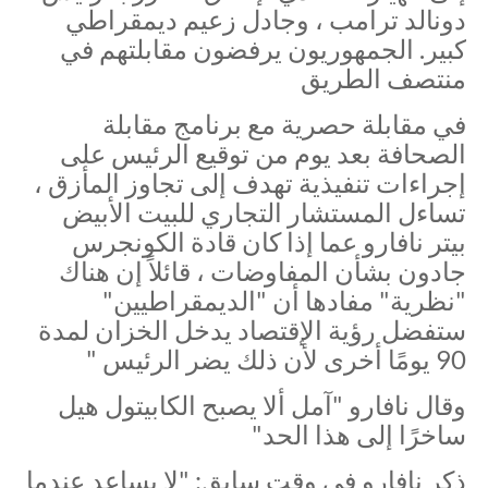
دونالد ترامب ، وجادل زعيم ديمقراطي
كبير. الجمهوريون يرفضون مقابلتهم في
منتصف الطريق
في مقابلة حصرية مع برنامج مقابلة
الصحافة بعد يوم من توقيع الرئيس على
إجراءات تنفيذية تهدف إلى تجاوز المأزق ،
تساءل المستشار التجاري للبيت الأبيض
بيتر نافارو عما إذا كان قادة الكونجرس
جادون بشأن المفاوضات ، قائلاً إن هناك
"نظرية" مفادها أن "الديمقراطيين"
ستفضل رؤية الإقتصاد يدخل الخزان لمدة
90 يومًا أخرى لأن ذلك يضر الرئيس "
وقال نافارو "آمل ألا يصبح الكابيتول هيل
ساخرًا إلى هذا الحد"
ذكر نافارو في وقت سابق: "لا يساعد عندما