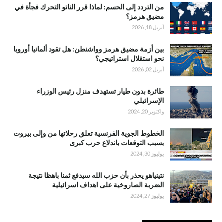
من التردد إلى الحسم: لماذا قرر الناتو التحرك فجأة في
مضيق هرمز؟
أبريل 18, 2026
بين أزمة مضيق هرمز وواشنطن: هل تقود ألمانيا أوروبا
نحو استقلال استراتيجي؟
أبريل 02, 2026
طائرة بدون طيار تستهدف منزل رئيس الوزراء
الإسرائيلي
واكتوبر 20, 2024
الخطوط الجوية الفرنسية تعلق رحلاتها من وإلى بيروت
بسبب التوقعات باندلاع حرب كبرى
يوليوز 30, 2024
نتينياهو يحذر بأن حزب الله سيدفع ثمنا باهظا نتيجة
الضربة الصاروخية على اهداف اسرائيلية
يوليوز 27, 2024