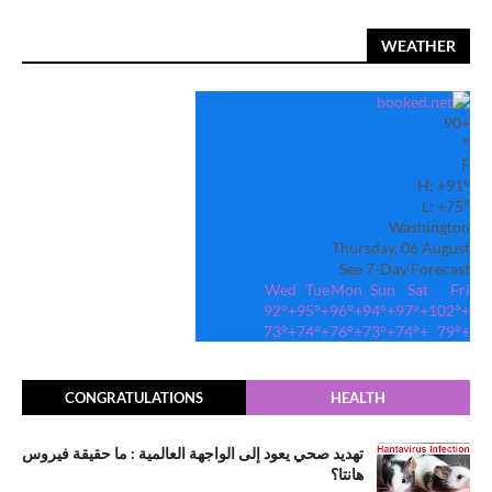
WEATHER
90
+
°
F
H:
+
91°
L:
+
75°
Washington
Thursday, 06 August
See 7-Day Forecast
Wed
Tue
Mon
Sun
Sat
Fri
92°
+
95°
+
96°
+
94°
+
97°
+
102°
+
73°
+
74°
+
76°
+
73°
+
74°
+
79°
+
CONGRATULATIONS
HEALTH
تهديد صحي يعود إلى الواجهة العالمية : ما حقيقة فيروس
هانتا؟