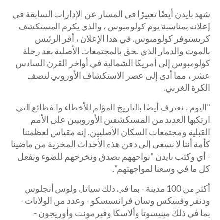
شهد بايدن أيضًا تغييرًا في المسار عن الإدارات السابقة في
إعلانه بمناسبة يوم كولومبوس ، والذي يكرم المستكشف
كريستوفر كولومبوس. في هذا الإعلان ، أقر الرئيس
بالموت والدمار الذي لحق بالمجتمعات الأصلية بعد رحلة
كولومبوس إلى أمريكا الشمالية في أواخر القرن السادس
عشر ، مما أدى إلى عصر الاستكشاف الأوروبي لنصف
الكرة الغربي.
"اليوم ، نعترف أيضًا بالتاريخ المؤلم للأخطاء والفظائع التي
ارتكبها العديد من المستكشفين الأوروبيين على الأمم
القبلية ومجتمعات السكان الأصليين. إنه مقياس لعظمتنا
كأمة أننا لا نسعى إلى دفن هذه الأحداث المخزية من ماضينا
- أي وكتب بايدن "نواجههم بصدق ونخرجهم للضوء ونفعل
كل ما في وسعنا لمواجهتهم".
أكثر من 100 مدينة - بما في ذلك سياتل ولوس أنجلوس
ودنفر وفينيكس وسان فرانسيسكو - وعدد من الولايات -
بما في ذلك مينيسوتا وألاسكا وفيرمونت وأوريجون -