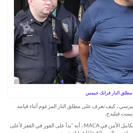
مطلق النار فرانك جيمس
يرسي ، كيف تعرف على مطلق النار المزعوم أثناء قيامه
إيست فيليدج.
كشف طحان ، الذي يعمل لدى شركة تكامل الأمن في MACA ، أنه "بدأ على الفور في القفز لأعلى
6 عامًا فرانك جيمس.