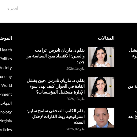
أقدم
المقالات
الموض
يفشل
بقلم د. ماريان تادرس: ترامب
Health
وء
والصين: الاقتصاد يقود السياسة من
Politics
جديد
Society
ماي 16, 2026
conomy
بقلم: د. ماريان تادرس :حين يفشل
World
ة من
القادة في الحوار: كيف يهدد سوء
الإدارة مستقبل المؤسسات؟
onment
ماي 13, 2026
المهاجر
ب
بقلم الكاتب الصحفي سامح سليم:
nology
 بعد
استراتيجية ربط القارات لإحلال
irginia
السلام
ماي 02, 2026
Articles