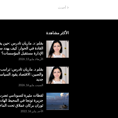
أحدث
الأكثر مشاهدة
بقلم: د. ماريان تادرس :حين 
القادة في الحوار: كيف يهدد س
الإدارة مستقبل المؤسسات؟
الأربعاء, مايو 13, 2026
بقلم د. ماريان تادرس: ترامب
والصين: الاقتصاد يقود السياس
جديد
السبت, مايو 16, 2026
لقطات مثيرة لتسونامي تضر
جزيرة تونجا في المحيط الهادئ
ثوران بركان عملاق تحت الماء
الأحد, يناير 16, 2022