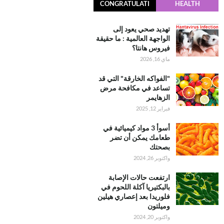
CONGRATULATI
HEALTH
ONS
تهديد صحي يعود إلى
الواجهة العالمية : ما حقيقة
فيروس هانتا؟
ماي 16, 2026
"الفواكه الخارقة" التي قد
تساعد في مكافحة مرض
الزهايمر
فبراير 12, 2025
أسوأ 3 مواد كيميائية في
طعامك يمكن أن تضر
بصحتك
واكتوبر 26, 2024
ارتفعت حالات الإصابة
بالبكتيريا آكلة اللحوم في
فلوريدا بعد إعصاري هيلين
وميلتون
واكتوبر 20, 2024