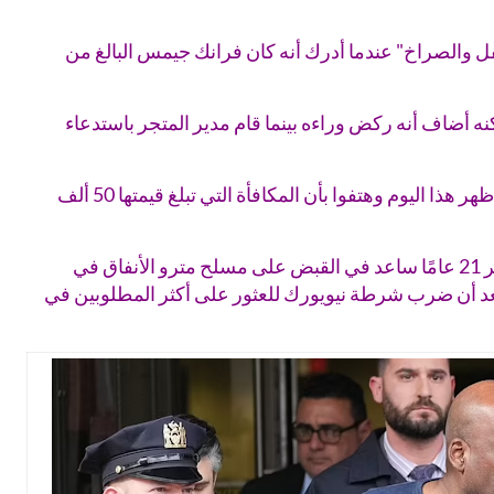
ل والصراخ" عندما أدرك أنه كان فرانك جيمس البالغ من
نه أضاف أنه ركض وراءه بينما قام مدير المتجر باستدعاء
وقد أشاد حشد كبير من الناس بالبطل ظهر هذا اليوم وهتفوا بأن المكافأة التي تبلغ قيمتها 50 ألف
تم الترحيب برجل سوري يبلغ من العمر 21 عامًا ساعد في القبض على مسلح مترو الأنفاق في
م بعد أن ضرب شرطة نيويورك للعثور على أكثر المطلوبين في