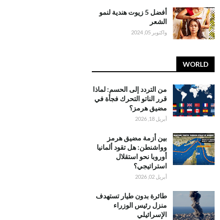
أفضل 5 زيوت هندية لنمو
الشعر
واكتوبر 05, 2024
WORLD
من التردد إلى الحسم: لماذا
قرر الناتو التحرك فجأة في
مضيق هرمز؟
أبريل 18, 2026
بين أزمة مضيق هرمز
وواشنطن: هل تقود ألمانيا
أوروبا نحو استقلال
استراتيجي؟
أبريل 02, 2026
طائرة بدون طيار تستهدف
منزل رئيس الوزراء
الإسرائيلي