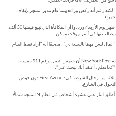
 لكنه زعم أنه ركض وراءه بينما قام مدير المتجر بإيقاف
حمراء.
وأشاد حشد كبير من الناس بالبطل بعد ظهر يوم الأربعاء ورددوا أن المكافأة التي تبلغ قيمتها 50 ألف
 يطالب بها في أسرع وقت ممكن.
المال ليس مهمًا بالنسبة لي" ، مضيفًا أنه "أراد فقط القيام
في غضون ذلك ، أخبر المطلعون صحيفة New York Post أن جيمس اتصل برقم 911 بنفسه ،
ما تعلم ، أعتقد أنك تبحث عني".
تم القبض عليه في وقت لاحق من قبل ثلاثة من رجال الشرطة في First Avenue دون خوض
التجول في الشارع.
كان أكثر المطلوبين في المدينة بعد أن أطلق النار على عشرة أشخاص في قطار N المتجه شمالًا