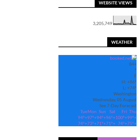
WEBSITE VIEWS
3,205,749
WEATHER
84
+
°
F
H:
+
86°
L:
+
74°
Washington
Wednesday, 05 August
See 7-Day Forecast
Tue
Mon
Sun
Sat
Fri
Thu
94°
+
97°
+
94°
+
96°
+
100°
+
99°
+
74°
+
73°
+
71°
+
71°
+
74°
+
75°
+