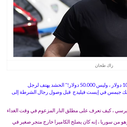
زاك طحان
"امنح هذا الرجل مكافأة قدرها 100.000 دولار ، وليس 50.000 دولار!" الحشد يهتف لرجل
انك جيمس في إيست فيليدج قبل وصول رجال الشرطة إلى
يرسي ، كيف تعرف على مطلق النار المزعوم في وقت الغداء
لبالغ من العمر 21 عامًا ، وهو من سوريا ، إنه كان يصلح الكاميرا خارج متجر صغير في