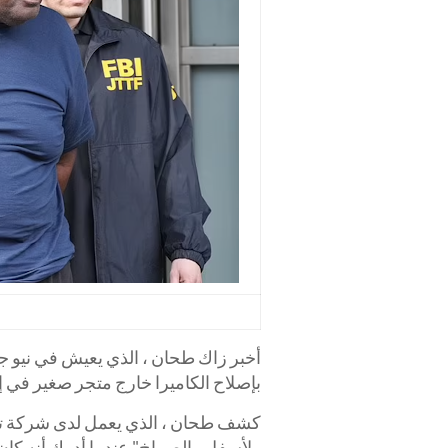
أخبر زاك طحان ، الذي يعيش في نيو ج
بإصلاح الكاميرا خارج متجر صغير في 
ولأسفل والصراخ" عندما أدرك أنه كان يبلغ من العمر 2