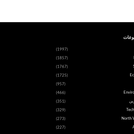
وعات
(1997)
(1857)
(1767)
E
(1725)
(957)
Envir
(466)
ين
(351)
Tech
(329)
North V
(273)
(227)