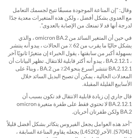
وقال: "إن المناعة الموجودة مسبقًا تتيح لجسمك التعامل
مع العدوى بشكل أفضل ، ولكن هذه المتغيرات معدية جدًا
لدرجة أنها قد لا تمنعك من الإصابة بالعدوى".
في حين أن المتغير السائد من omicron BA.2 ، والذي
يشكل حاليًا ما يقرب من 62 ٪ من الحالات ، يبدو أنه ينتشر
بسهولة أكبر من سابقتها ، يقول الخبراء إن متغيرًا ثانويًا آخر
، BA.2.12.1 ، يبدو أنه أكثر قابلية للانتقال. تظهر البيانات أن
BA.2.12.1 تنتشر أسرع بنحو 24٪ من BA.2 ، وبناءً على
المعدلات الحالية ، يمكن أن تصبح البديل السائد خلال
الأسابيع القليلة المقبلة.
قال جاري إن زيادة قابلية الانتقال قد تكون بسبب أن
BA.2.12.1 لا تحتوي فقط على طفرة متغيرة omicron
BA.2 ولكن طفرتان أخريان.
"أحد هذه العوامل يجعل الفيروس يتكاثر بشكل أفضل قليلاً
(S704L). الآخر (L452Q) يجعله يقاوم المناعة السابقة ،