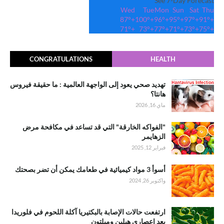
See 7-Day Forecast
Wed
Tue
Mon
Sun
Sat
Thu
87°
+
100°
+
96°
+
95°
+
97°
+
91°
+
71°
+
73°
+
77°
+
71°
+
73°
+
75°
+
CONGRATULATIONS
HEALTH
تهديد صحي يعود إلى الواجهة العالمية : ما حقيقة فيروس
هانتا؟
ماي 16, 2026
"الفواكه الخارقة" التي قد تساعد في مكافحة مرض
الزهايمر
فبراير 12, 2025
أسوأ 3 مواد كيميائية في طعامك يمكن أن تضر بصحتك
واكتوبر 26, 2024
ارتفعت حالات الإصابة بالبكتيريا آكلة اللحوم في فلوريدا
بعد إعصاري هيلين وميلتون