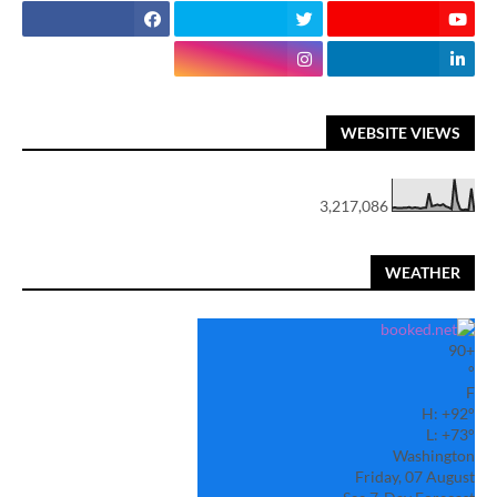
WEBSITE VIEWS
3,217,086
WEATHER
90
+
°
F
H:
+
92°
L:
+
73°
Washington
Friday, 07 August