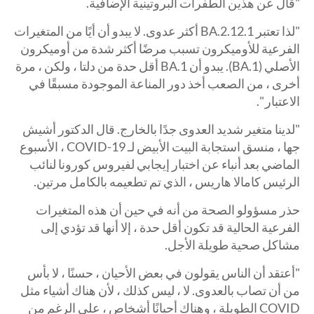
"قال عن هذين الطفرات البروتينية الإضافية.
"لذا تعتبر BA.2.12.1 أكثر عدوى. لا يبدو أن أيًا من المتغيرات
الفرعية للأوميكرون تسبب مرضًا أكثر شدة من أوميكرون
الأصلي (BA.1). يبدو أن BA.1 أقل حدة من دلتا ، ولكن ، مرة
أخرى ، من الصعب أخذ دور المناعة الموجودة مسبقًا في
الاعتبار ".
"لدينا متغير شديد العدوى جدًا بالخارج. قال الدكتور أشيش
جها ، منسق استجابة البيت الأبيض لـ COVID-19 ، الأسبوع
الماضي بعد أنباء عن اختبار إيجابي لفيروس كورونا لنائب
الرئيس كامالا هاريس ، الذي تم تطعيمه بالكامل مرتين.
حذر مسؤولو الصحة من أنه في حين أن هذه المتغيرات
الفرعية الحالية قد تكون أقل حدة ، إلا أنها قد تؤدي إلى
مشاكل صحية طويلة الأجل.
"أعتقد أن الناس يقولون في بعض الأحيان ، حسنًا ، لا بأس
من أن تصاب بالعدوى. لا ، ليس كذلك ، لأن هناك أشياء مثل
COVID الطويلة ، وهناك أحيانًا أشخاص ، على الرغم من