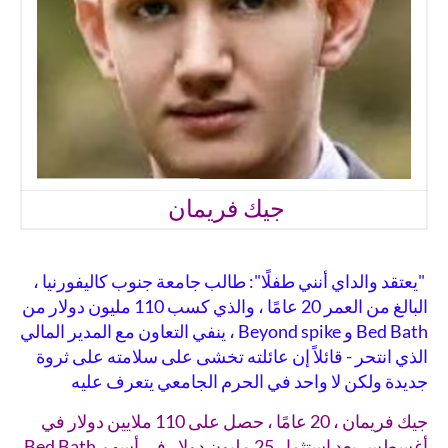
جيك فريمان
"يعتقد والداي أنني طفلًا": طالب جامعة جنوب كاليفورنيا ،
البالغ من العمر 20 عامًا ، والذي كسب 110 مليون دولار من
Bed Bath و Beyond spike ، ينفي التعاون مع المدير المالي
الذي انتحر - قائلاً إن عائلته تخشى على سلامته على ثروة
جديدة ولكن لا واحد في الحرم الجامعي يتعرف عليه
جيك فريمان ، 20 عامًا ، حصل على 110 ملايين دولار في
أغسطس بعد استثمار
25 مليون دولار في أسهم Bed Bath