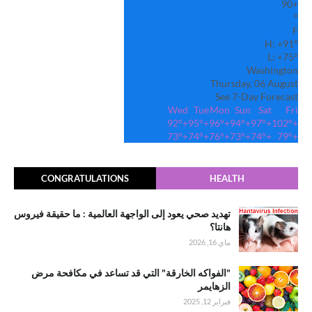
90
+
°
F
H:
+
91°
L:
+
75°
Washington
Thursday, 06 August
See 7-Day Forecast
Wed
Tue
Mon
Sun
Sat
Fri
92°
+
95°
+
96°
+
94°
+
97°
+
102°
+
73°
+
74°
+
76°
+
73°
+
74°
+
79°
+
CONGRATULATIONS
HEALTH
تهديد صحي يعود إلى الواجهة العالمية : ما حقيقة فيروس
هانتا؟
ماي 16, 2026
"الفواكه الخارقة" التي قد تساعد في مكافحة مرض
الزهايمر
فبراير 12, 2025