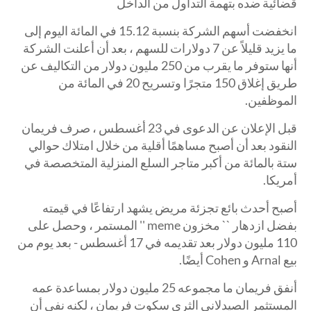
قضائية ضده بتهمة التداول من الداخل
انخفضت أسهم الشركة بنسبة 15.12 في المائة اليوم إلى
ما يزيد قليلاً عن 7 دولارات للسهم ، بعد أن أعلنت الشركة
أنها ستوفر ما يقرب من 250 مليون دولار من التكاليف عن
طريق إغلاق 150 متجرًا وتسريح 20 في المائة من
الموظفين.
قبل الإعلان عن الدعوى في 23 أغسطس ، صرف فريمان
النقود بعد أن أصبح مساهمًا أقلية من خلال امتلاك حوالي
ستة بالمائة من أكبر متاجر السلع المنزلية المتخصصة في
أمريكا.
أصبح أحدث بائع تجزئة مريض يشهد ارتفاعًا في قيمته
بفضل ازدهار `` مخزون meme '' المستمر ، وحصل على
110 مليون دولار بعد تقديمه في 17 أغسطس - بعد يوم من
بيع Arnal و Cohen أيضًا.
أنفق فريمان ما مجموعه 25 مليون دولار بمساعدة عمه
المستثمر الصيدلاني الثري سكوت فريمان ، لكنه نفى أن