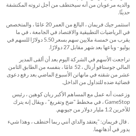
والديه مرعوبان من أنه سيختطف من أجل ثروته المكتشفة
حديثًا.
استثمر جيك فريمان ، البالغ من العمر 20 عامًا ، والمتخصص
في الرياضيات التطبيقية والاقتصاد في الجامعة ، في ما
يقرب من خمسة ملايين سهم بسعر 5.50 دولارًا للسهم في
يوليو - وباعها بعد شهر مقابل 27 دولارًا.
تراجعت الأسهم في الشركة اليوم بعد أن ألقى المدير
المالي جوستافو أرنال ، 52 عامًا ، بنفسه من الطابق الثامن
عشر من شقته في مانهاتن الأسبوع الماضي بعد رفع دعوى
قضائية ضده للتداول من الداخل.
وزعمت أنه عمل مع المساهم الأكبر ريان كوهين ، رئيس
GameStop ، في مخطط "ضخ وتفريغ" ، ويقال إنه يترك
للآخرين 1.2 مليار دولار من جيوبهم.
. قال فريمان: "يعتقد والداي أنني ربما أختطف ، وهذا شيء
يدور في أذهانهما.