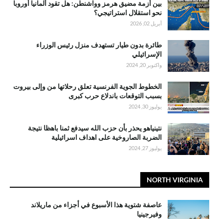
بين أزمة مضيق هرمز وواشنطن: هل تقود ألمانيا أوروبا
نحو استقلال استراتيجي؟
أبريل 02, 2026
طائرة بدون طيار تستهدف منزل رئيس الوزراء
الإسرائيلي
واكتوبر 20, 2024
الخطوط الجوية الفرنسية تعلق رحلاتها من وإلى بيروت
بسبب التوقعات باندلاع حرب كبرى
يوليوز 30, 2024
نتينياهو يحذر بأن حزب الله سيدفع ثمنا باهظا نتيجة
الضربة الصاروخية على اهداف اسرائيلية
يوليوز 27, 2024
NORTH VIRGINIA
عاصفة شتوية هذا الأسبوع في أجزاء من ماريلاند
وفيرجينيا