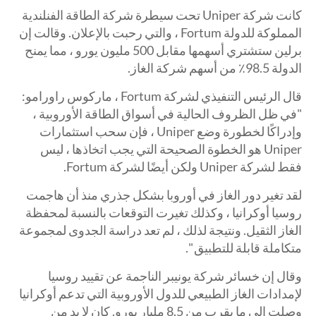
كانت شركة Uniper تحت سيطرة شركة الطاقة الفنلندية
المملوكة للدولة Fortum ، والتي رحبت بالإعلان. وقالت إن
برلين ستشتري أسهمها مقابل 500 مليون يورو ، مما يمنح
الدولة 98.5٪ من أسهم شركة الغاز.
قال الرئيس التنفيذي لشركة Fortum ، ماركوس راورامو:
"في ظل الظروف الحالية في أسواق الطاقة الأوروبية ،
وإدراكًا لخطورة وضع Uniper ، فإن سحب استثمارات
Uniper هو الخطوة الصحيحة التي يجب اتخاذها ، ليس
فقط لشركة Uniper ولكن أيضًا لشركة Fortum.
لقد تغير دور الغاز في أوروبا بشكل جذري منذ أن هاجمت
روسيا أوكرانيا ، وكذلك تغيرت التوقعات بالنسبة لمحفظة
الغاز الثقيل. ونتيجة لذلك ، لم تعد دراسة الجدوى لمجموعة
متكاملة قابلة للتطبيق ".
وقال إن خسائر شركة يونيبر الناجمة عن تقييد روسيا
لإمدادات الغاز الطبيعي للدول الأوروبية التي تدعم أوكرانيا
وصلت إلى ما يقرب من 8.5 مليار يورو. كان لا بد من