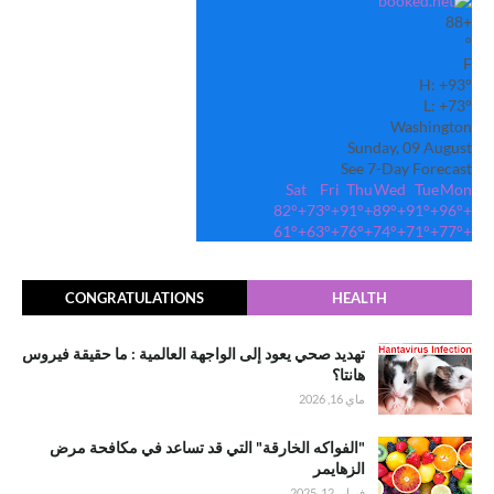
88
+
°
F
H:
+
93°
L:
+
73°
Washington
Sunday, 09 August
See 7-Day Forecast
Sat
Fri
Thu
Wed
Tue
Mon
82°
+
73°
+
91°
+
89°
+
91°
+
96°
+
61°
+
63°
+
76°
+
74°
+
71°
+
77°
+
CONGRATULATIONS
HEALTH
تهديد صحي يعود إلى الواجهة العالمية : ما حقيقة فيروس
هانتا؟
ماي 16, 2026
"الفواكه الخارقة" التي قد تساعد في مكافحة مرض
الزهايمر
فبراير 12, 2025