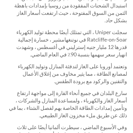
استبدال الشحنات المفقودة من روسيا بإمدادات باهظة
الثمن من السوق المفتوحة ، حيث ارتفعت أسعار الغاز
بشكل حاد.
سجلت Uniper ، التي تمتلك أيضًا محطة توليد الكهرباء
Ratcliffe-on-Soar في نوتنغهامشير ، خسارة إجمالية
قدرها 12 مليار جنيه إسترليني في أغسطس ، وشهدت
انهيار سعر سهمها بنسبة 90٪ في العام الماضي.
وتعتمد أوروبا على الغاز لتدفئة المنازل وتوليد الكهرباء
لمصانع الطاقة ، مما يثير مخاوف من إغلاق الأعمال
والتقنين والركود مع برودة الطقس.
سارع البلدان في جميع أنحاء القارة إلى مواجهة ارتفاع
أسعار الغاز والكهرباء ، ولمساعدة المنازل والشركات ،
وتأمين إمدادات الطاقة الخاصة بهم لفصل الشتاء ، بما في
ذلك عن طريق ملء مخزون الغاز الطبيعي.
وفي الأسبوع الماضي ، سيطرت ألمانيا أيضًا على ثلاث