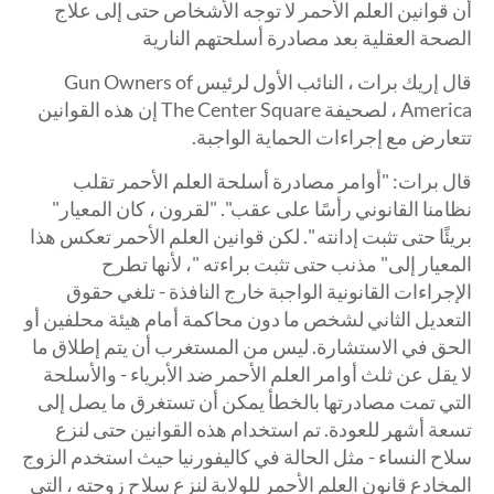
أن قوانين العلم الأحمر لا توجه الأشخاص حتى إلى علاج
الصحة العقلية بعد مصادرة أسلحتهم النارية
قال إريك برات ، النائب الأول لرئيس Gun Owners of
America ، لصحيفة The Center Square إن هذه القوانين
تتعارض مع إجراءات الحماية الواجبة.
قال برات: "أوامر مصادرة أسلحة العلم الأحمر تقلب
نظامنا القانوني رأسًا على عقب". "لقرون ، كان المعيار"
بريئًا حتى تثبت إدانته ". لكن قوانين العلم الأحمر تعكس هذا
المعيار إلى" مذنب حتى تثبت براءته "، لأنها تطرح
الإجراءات القانونية الواجبة خارج النافذة - تلغي حقوق
التعديل الثاني لشخص ما دون محاكمة أمام هيئة محلفين أو
الحق في الاستشارة. ليس من المستغرب أن يتم إطلاق ما
لا يقل عن ثلث أوامر العلم الأحمر ضد الأبرياء - والأسلحة
التي تمت مصادرتها بالخطأ يمكن أن تستغرق ما يصل إلى
تسعة أشهر للعودة. تم استخدام هذه القوانين حتى لنزع
سلاح النساء - مثل الحالة في كاليفورنيا حيث استخدم الزوج
المخادع قانون العلم الأحمر للولاية لنزع سلاح زوجته ، التي