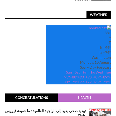
WEATHER
88
+
°
F
H:
+
94°
L:
+
74°
Washington
Monday, 10 August
See 7-Day Forecast
Sun
Sat
Fri
Thu
Wed
Tue
93°
+
88°
+
90°
+
93°
+
89°
+
89°
+
71°
+
71°
+
77°
+
72°
+
69°
+
71°
+
CONGRATULATIONS
HEALTH
تهديد صحي يعود إلى الواجهة العالمية : ما حقيقة فيروس
هانتا؟