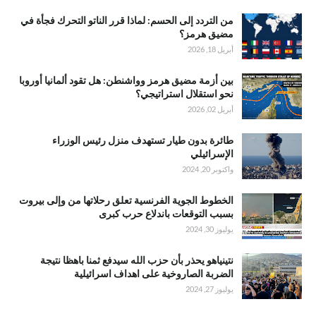
من التردد إلى الحسم: لماذا قرر الناتو التحرك فجأة في
مضيق هرمز؟
أبريل 18, 2026
بين أزمة مضيق هرمز وواشنطن: هل تقود ألمانيا أوروبا
نحو استقلال استراتيجي؟
أبريل 02, 2026
طائرة بدون طيار تستهدف منزل رئيس الوزراء
الإسرائيلي
واكتوبر 20, 2024
الخطوط الجوية الفرنسية تعلق رحلاتها من وإلى بيروت
بسبب التوقعات باندلاع حرب كبرى
يوليوز 30, 2024
نتينياهو يحذر بأن حزب الله سيدفع ثمنا باهظا نتيجة
الضربة الصاروخية على اهداف اسرائيلية
يوليوز 27, 2024