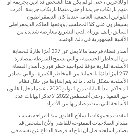
أو للآخرين ، حتى لو لم يكن هذا الشخص قد أدين بجريمة أو
متهم بارتكاب جريمة أو حتى متهمًا بارتكاب جريمة . أقرت
القوانين الجمعية العامة عندما كان الديمقراطيون
يسيطرون على كلا المجلسين ووقعها الحاكم الديمقراطي
السابق رالف نورثام. لقي التشريع معارضة شديدة من
الأقلية الجمهورية في ذلك الوقت.
أصدر قضاة فرجينيا ما لا يقل عن 327 أمرًا طارئًا للحماية
من المخاطر الجسيمة ، والتي تسمح للشرطة بمصادرة
الأسلحة النارية مؤقتًا لمواجهة خطر فوري. أصدر القضاة
257 أمرًا دائمًا بالحماية من المخاطر الكبيرة ، والتي تصادر
الأسلحة بشكل دائم ، ما لم يتم إلغاؤها من خلال نظام
المحاكم. تبدأ البيانات من 1 يوليو 2020 ، عندما دخل القانون
حيز التنفيذ ، وحتى أغسطس 2022. لا تذكر البيانات عدد
الأسلحة التي تمت مصادرتها من الأفراد.
انتقدت مجموعات السلاح القانون منذ اقتراحه بسبب
مقدار الصلاحيات الممنوحة للقاضي ولأن الشخص قد
يصادر أسلحته قبل أن تتاح له فرصة الدفاع عن نفسه في