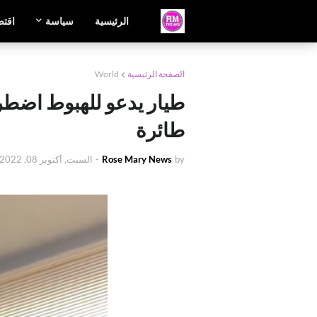
الرئيسية
سياسة
اقتص
الصفحة الرئيسية
World
طيار يدعو للهبوط اضطرا
طائرة
by
Rose Mary News
-
السبت, أكتوبر 08, 2022