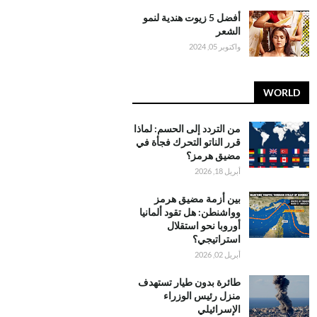
أفضل 5 زيوت هندية لنمو
الشعر
واكتوبر 05, 2024
WORLD
من التردد إلى الحسم: لماذا
قرر الناتو التحرك فجأة في
مضيق هرمز؟
أبريل 18, 2026
بين أزمة مضيق هرمز
وواشنطن: هل تقود ألمانيا
أوروبا نحو استقلال
استراتيجي؟
أبريل 02, 2026
طائرة بدون طيار تستهدف
منزل رئيس الوزراء
الإسرائيلي