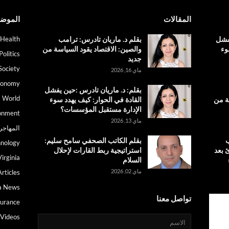
المقالات
الموض
يفشل
بقلم د. ماريان تادرس: ترامب
Health
وء
والصين: الاقتصاد يقود السياسة من
Politics
جديد
Society
ماي 16, 2026
conomy
بقلم: د. ماريان تادرس :حين يفشل
World
ة من
القادة في الحوار: كيف يهدد سوء
الإدارة مستقبل المؤسسات؟
onment
ماي 13, 2026
المهاجر
ب
بقلم الكاتب الصحفي سامح سليم:
nology
 بعد
استراتيجية ربط القارات لإحلال
irginia
السلام
ماي 02, 2026
Articles
a News
تواصل معنا
surance
Videos