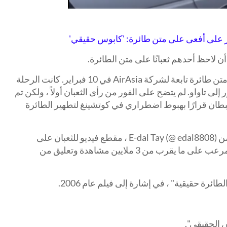
ور على أفعى على متن طائرة: 'كابوس حقيقي'
لاحظ أحدهم ثعبانًا على متن الطائرة.
تم رصد الثعبان داخل ضوء علوي على متن طائرة تابعة لشركة AirAsia في 10 فبراير. كانت الرحلة
إلى تاواو. لم يتضح على الفور من رأى الثعبان أولاً ، ولكن تم
قبطان قرارًا بهبوط اضطراري في كوتشينغ لتطهير الطائرة
نشر أحد الركاب ، الذي ذهب بالقرب من E-dal Tay (@ edal8808) ، مقطع فيديو للثعبان على
TikTok بعد الحادث. يحتوي المقطع المرعب على ما يقرب من 3 ملايين مشاهدة وتعليق من
ائرة حقيقية" ، في إشارة إلى فيلم عام 2006.
س الحقيقي".