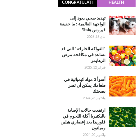
CONGRATULATI
HEALTH
ONS
تهديد صحي يعود إلى
الواجهة العالمية : ما حقيقة
فيروس هانتا؟
ماي 16, 2026
"الفواكه الخارقة" التي قد
تساعد في مكافحة مرض
الزهايمر
فبراير 12, 2025
أسوأ 3 مواد كيميائية في
طعامك يمكن أن تضر
بصحتك
واكتوبر 26, 2024
ارتفعت حالات الإصابة
بالبكتيريا آكلة اللحوم في
فلوريدا بعد إعصاري هيلين
وميلتون
واكتوبر 20, 2024