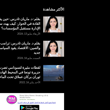
الأكثر مشاهدة
بقلم: د. ماريان تادرس :حين 
القادة في الحوار: كيف يهدد س
الإدارة مستقبل المؤسسات؟
الأربعاء, مايو 13, 2026
بقلم د. ماريان تادرس: ترامب
والصين: الاقتصاد يقود السياس
جديد
السبت, مايو 16, 2026
لقطات مثيرة لتسونامي تضر
جزيرة تونجا في المحيط الهادئ
ثوران بركان عملاق تحت الماء
الأحد, يناير 16, 2022