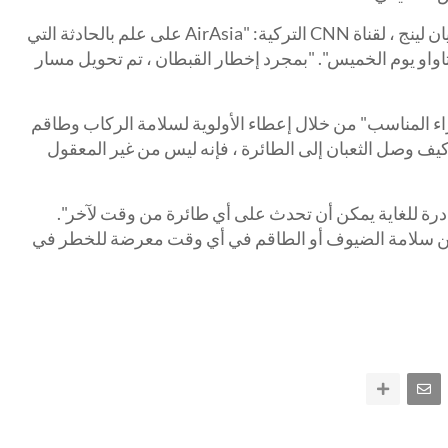
قال رئيس الأمن في AirAsia ، ليونج تيان لينج ، لقناة CNN التركية: "AirAsia على علم بالحادثة التي
تاواو يوم الخميس". "بمجرد إخطار القبطان ، تم تحويل مسار
جراء المناسب" من خلال إعطاء الأولوية لسلامة الركاب وطاقم
 كيف وصل الثعبان إلى الطائرة ، فإنه ليس من غير المعقول
 نادرة للغاية يمكن أن تحدث على أي طائرة من وقت لآخر".
 تكن سلامة الضيوف أو الطاقم في أي وقت معرضة للخطر في