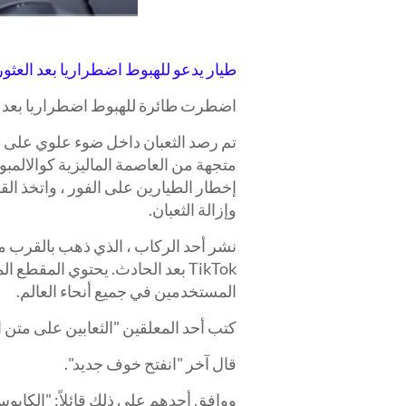
طيار يدعو للهبوط اضطراريا بعد العث
اضطرت طائرة للهبوط اضطراريا بعد أن 
متجهة من العاصمة الماليزية كوالالمبور 
إخطار الطيارين على الفور ، واتخذ ال
وإزالة الثعبان.
المستخدمين في جميع أنحاء العالم.
كتب أحد المعلقين "الثعابين على متن الط
قال آخر "انفتح خوف جديد".
ووافق أحدهم على ذلك قائلاً: "الكابو