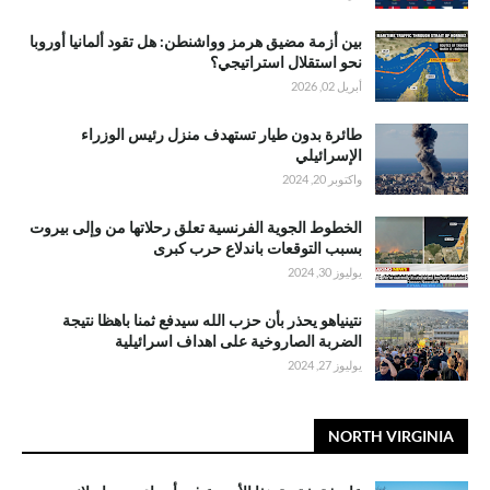
بين أزمة مضيق هرمز وواشنطن: هل تقود ألمانيا أوروبا
نحو استقلال استراتيجي؟
أبريل 02, 2026
طائرة بدون طيار تستهدف منزل رئيس الوزراء
الإسرائيلي
واكتوبر 20, 2024
الخطوط الجوية الفرنسية تعلق رحلاتها من وإلى بيروت
بسبب التوقعات باندلاع حرب كبرى
يوليوز 30, 2024
نتينياهو يحذر بأن حزب الله سيدفع ثمنا باهظا نتيجة
الضربة الصاروخية على اهداف اسرائيلية
يوليوز 27, 2024
NORTH VIRGINIA