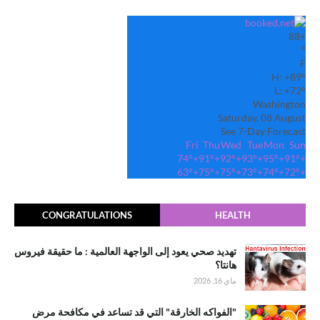
88
+
°
F
H:
+
89°
L:
+
72°
Washington
Saturday, 08 August
See 7-Day Forecast
Fri
Thu
Wed
Tue
Mon
Sun
74°
+
91°
+
92°
+
93°
+
95°
+
91°
+
63°
+
75°
+
75°
+
73°
+
74°
+
72°
+
CONGRATULATIONS
HEALTH
تهديد صحي يعود إلى الواجهة العالمية : ما حقيقة فيروس
هانتا؟
ماي 16, 2026
"الفواكه الخارقة" التي قد تساعد في مكافحة مرض