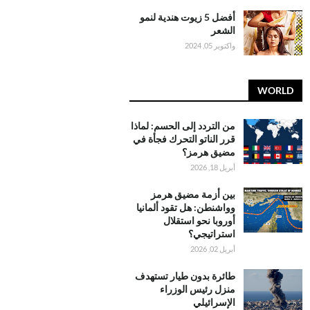
أفضل 5 زيوت هندية لنمو
الشعر
واكتوبر 05, 2024
WORLD
من التردد إلى الحسم: لماذا
قرر الناتو التحرك فجأة في
مضيق هرمز؟
أبريل 18, 2026
بين أزمة مضيق هرمز
وواشنطن: هل تقود ألمانيا
أوروبا نحو استقلال
استراتيجي؟
أبريل 02, 2026
طائرة بدون طيار تستهدف
منزل رئيس الوزراء
الإسرائيلي