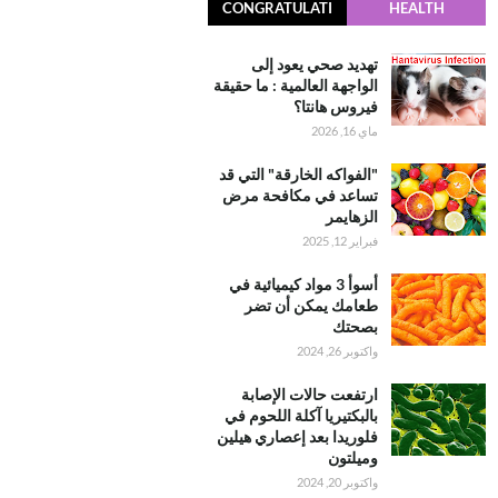
CONGRATULATI
HEALTH
ONS
تهديد صحي يعود إلى
الواجهة العالمية : ما حقيقة
فيروس هانتا؟
ماي 16, 2026
"الفواكه الخارقة" التي قد
تساعد في مكافحة مرض
الزهايمر
فبراير 12, 2025
أسوأ 3 مواد كيميائية في
طعامك يمكن أن تضر
بصحتك
واكتوبر 26, 2024
ارتفعت حالات الإصابة
بالبكتيريا آكلة اللحوم في
فلوريدا بعد إعصاري هيلين
وميلتون
واكتوبر 20, 2024