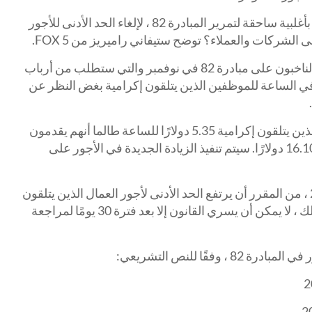
في يوم الثلاثاء ، صوت سكان العاصمة بأغلبية ساحقة لتمرير المبادرة 82 ، لإلغاء الحد الأدنى للأجور
الشركات والعملاء؟ توضح ستيفاني راميريز من FOX 5.
في غضون ذلك ، في العاصمة ، وافق الناخبون على مبادرة 82 في نوفمبر والتي ستطلب من أرباب
لعاصمة دفع 16.10 دولارًا في الساعة للموظفين الذين يتلقون إكرامية بغض النظر عن
في الوقت الحالي ، يكسب العاملون الذين يتلقون إكرامية 5.35 دولارًا للساعة طالما أنهم يقدمون
إكرامية كافية لتلبية الحد الأدنى البالغ 16.10 دولارًا. سيتم تنفيذ الزيادة الجديدة في الأجور على
في الأول من كانون الثاني (يناير) 2023 ، من المقرر أن يرتفع الحد الأدنى لأجور العمال الذين يتلقون
إكرامية إلى 6 دولارات للساعة. ومع ذلك ، لا يمكن أن يسري القانون إلا بعد فترة 30 يومًا لمراجعة
وفقًا للنص التشريعي: