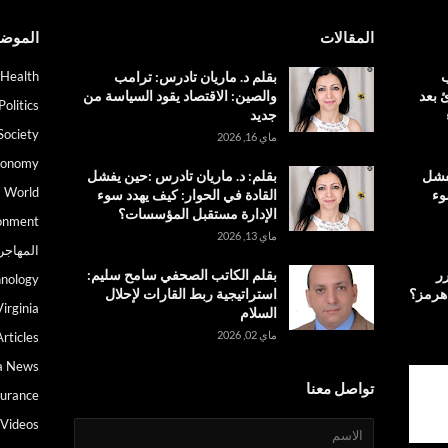
المقالات
الموض
ب
بقلم د. ماريان تادرس: ترامب
Health
 بعد
والصين: الاقتصاد يقود السياسة من
Politics
جديد
Society
ماي 16, 2026
conomy
يفشل
بقلم: د. ماريان تادرس :حين يفشل
World
وء
القادة في الحوار: كيف يهدد سوء
الإدارة مستقبل المؤسسات؟
onment
ماي 13, 2026
المهاجر
رر
بقلم الكاتب الصحفي سامح سليم:
nology
 هرمز؟
استراتيجية ربط القارات لإحلال
irginia
السلام
ماي 02, 2026
Articles
a News
تواصل معنا
surance
Videos