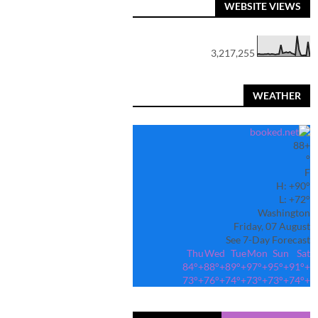
WEBSITE VIEWS
3,217,255
WEATHER
88
+
°
F
H:
+
90°
L:
+
72°
Washington
Friday, 07 August
See 7-Day Forecast
Thu
Wed
Tue
Mon
Sun
Sat
84°
+
88°
+
89°
+
97°
+
95°
+
91°
+
73°
+
76°
+
74°
+
73°
+
73°
+
74°
+