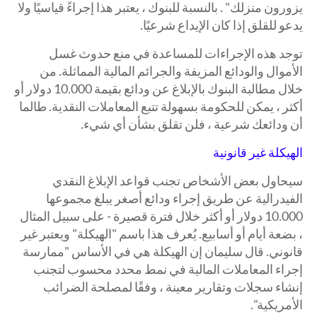
يزورون منزلك" . بالنسبة للبنوك ، يعتبر هذا إجراءً قياسيًا ولا
يدعو للقلق إذا كان الإيداع شرعيًا.
توجد هذه الإجراءات للمساعدة في منع حدوث غسل
الأموال والودائع المزيفة والجرائم المالية المماثلة. من
خلال مطالبة البنوك بالإبلاغ عن ودائع بقيمة 10.000 دولار أو
أكثر ، يمكن للحكومة بسهولة تتبع المعاملات النقدية. طالما
أن ودائعك شرعية ، فلن تقلق بشأن أي شيء.
الهيكلة غير قانونية
سيحاول بعض الأشخاص تجنب قواعد الإبلاغ النقدي
الفيدرالية عن طريق إجراء ودائع أصغر يبلغ مجموعها
10.000 دولار أو أكثر خلال فترة قصيرة - على سبيل المثال
، بضعة أيام أو أسابيع. يُعرف هذا باسم "الهيكلة" ويعتبر غير
قانوني. قال سليمان إن الهيكلة هي في الأساس "ممارسة
إجراء المعاملات المالية في نمط محدد محسوب لتجنب
إنشاء سجلات وتقارير معينة ، وفقًا لمصلحة الضرائب
الأمريكية".