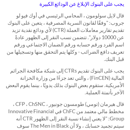
يجب على البنوك الإبلاغ عن الودائع الكبيرة
قال لايل سولومون ، المحامي الرئيسي في أوك فيو لو
جروب: "وفقًا لقانون السرية المصرفية ، يتعين على البنوك
تقديم تقارير معاملات العملة (CTR) لأي ودائع نقدية تزيد
عن 10000 دولار". تتضمن نسب النقر إلى الظهور عادةً
اسم الفرد ورقم حسابه ورقم الضمان الاجتماعي ورقم
تعريف دافع الضرائب - وكلها يتم التحقق منها وتسجيلها من
قبل البنك.
يجب على البنوك تقديم CTRs إلى شبكة مكافحة الجرائم
المالية (FinCEN) ، والتي تعد جزءًا من وزارة الخزانة
الأمريكية. ستقوم بعض البنوك بذلك يدويًا ، بينما يقوم البعض
الآخر بأتمتة العملية.
قال هيرمان (تومي) طومسون جونيور ، CFP ، ChSNC ،
مخطط مالي معتمد من ChFC في Innovative Financial
Group: "لا يعني إنشاء نسبة النقر إلى الظهور CTR أنه
سيتم تجميد حسابك ، ولا أن The Men in Black سوف