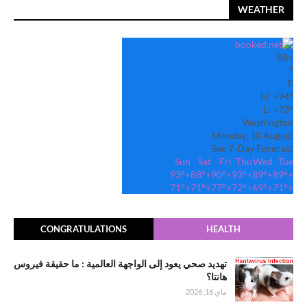
WEATHER
88
+
°
F
H:
+
94°
L:
+
73°
Washington
Monday, 10 August
See 7-Day Forecast
Sun
Sat
Fri
Thu
Wed
Tue
93°
+
88°
+
90°
+
93°
+
89°
+
89°
+
71°
+
71°
+
77°
+
72°
+
69°
+
71°
+
CONGRATULATIONS
HEALTH
تهديد صحي يعود إلى الواجهة العالمية : ما حقيقة فيروس
هانتا؟
ماي 16, 2026