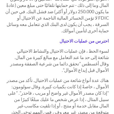
المال وما إلى ذلك - تتم حمايتها تلقائيًا حتى مبلغ معين (عادةً
ما يكون 250.000 دولار أو أكثر) ضد فشل البنك. في حين أن
FDIC لا تؤمن الخسائر المالية الناجمة عن الاحتيال أو
السرقة ، يجب أن يكون لدى البنك الذي تتعامل معه وسائل
حماية أخرى لتأمين أموالك.
احترس من عمليات الاحتيال
لسوء الحظ ، فإن عمليات الاحتيال والنشاط الاحتيالي
شائعة إلى حد ما عند التعامل مع مبالغ كبيرة من المال.
وقال أغسطس "تحقق دائما من شرعية الصفقة ومصدر
الأموال قبل إيداع الأموال".
هناك عدة أنواع شائعة من عمليات الاحتيال. تأكد من مصدر
الأموال ، خاصةً إذا كانت بكميات كبيرة. وقال سولومون:
"إذا كان مصدر الأموال غير واضح أو مريب ، فاحذر". "على
سبيل المثال ، إذا عرض شخص ما عليك مبلغًا كبيرًا من
المال مقابل خدمة أو منتج ، أو إذا تلقيت مكاسب غير
متوقعة من مصدر غير معروف ، فمن المهم توخي الحذر