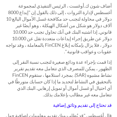
أضاف شون ك.أوغست ، الرئيس التنفيذي لمجموعة
أغسطس لإدارة الثروات ، إلى ذلك بالقول إن "إيداع 8000
دولار في محاولة لتجنب حد مكافحة غسل الأموال البالغ 10
آلاف دولار هو شكل من أشكال الهيكلة ، وهو أيضًا غير
قانوني. إذا اشتبه البنك في أنك تحاول تجنب حد 10.000
دولار عن طريق إجراء إيداعات متعددة تقل عن 10.000
دولار ، فلا يزال بإمكانه إبلاغ FinCEN بالمعاملة ، وقد تواجه
عقوبات وعواقب قانونية ".
إذا قمت بإجراء عدة ودائع صغيرة لتجنب نسبة النقر إلى
الظهور ، يمكن للمصرف الذي تتعامل معه تقديم تقرير
نشاط مشبوه (SAR). بمجرد استلامها ، ستقوم FinCEN
بالتحقيق في النشاط لتحديد ما إذا كان حسابك متورطًا في
أي احتيال أو غسل أموال أو تمويل إرهابي. البنك الذي
تتعامل معه غير مطالب بإعلامك بذلك.
قد تحتاج إلى تقديم وثائق إضافية
قال أغسطس "قد يُطلب منك تقديم معلومات إضافية حول