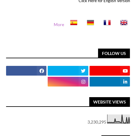
Click Here for English Version
More
FOLLOW US
WEBSITE VIEWS
3,230,295