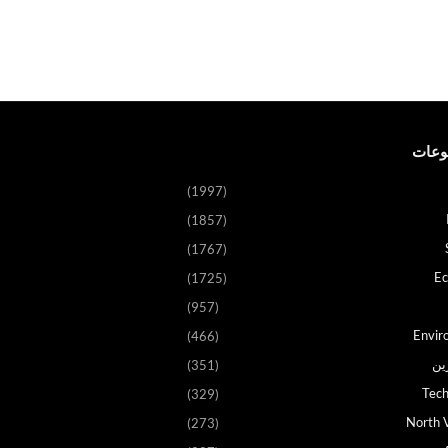
وعات
(1997)
(1857)
(1767)
E
(1725)
(957)
Envir
(466)
ين
(351)
Tech
(329)
North V
(273)