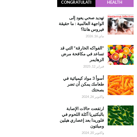
CONGRATULATI
HEALTH
ONS
تهديد صحي يعود إلى
الواجهة العالمية : ما حقيقة
فيروس هانتا؟
ماي 16, 2026
"الفواكه الخارقة" التي قد
تساعد في مكافحة مرض
الزهايمر
فبراير 12, 2025
أسوأ 3 مواد كيميائية في
طعامك يمكن أن تضر
بصحتك
واكتوبر 26, 2024
ارتفعت حالات الإصابة
بالبكتيريا آكلة اللحوم في
فلوريدا بعد إعصاري هيلين
وميلتون
واكتوبر 20, 2024