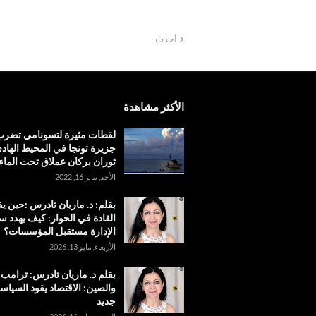
أحدث
الأكثر مشاهدة
لقطات مثيرة لتسونامي تضر
جزيرة تونجا في المحيط الهادئ
ثوران بركان عملاق تحت الماء
الأحد, يناير 16, 2022
بقلم: د. ماريان تادرس :حين 
القادة في الحوار: كيف يهدد س
الإدارة مستقبل المؤسسات؟
الأربعاء, مايو 13, 2026
بقلم د. ماريان تادرس: ترامب
والصين: الاقتصاد يقود السياس
جديد