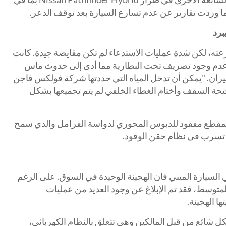
كما وردت تقارير عن عدم تسارع السيارة بعد توقف الذعر.
عته، لكن شدة عمليات الاستدعاء لم تكن مقايضة جيدة. كانت
دم وجود تصريف تحت البطارية مما أدى إلى حدوث ماس
يران. "يمكن أن تدخل المياه التي حددتها شركة فولكس فاجن
تحة السقف وأختام الغطاء الخلفي لم يتم تجميعها بشكل
ء لمقطع مفقود للدبوس المحوري لدواسة الفرامل والذي سمح
 تسرب في نظام حقن الوقود.
 السيارة الميني فان الهجينة الوحيدة في السوق. على الرغم
ونطاق EV أعلى من المتوسط، فقد تم الإبلاغ عن وجود العديد من عمليات
ا الهجينة.
كل شائع من قبل المالكين وهي تتعلق بالنظام الكهربائي،