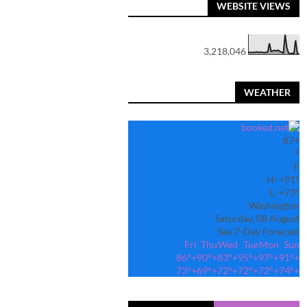
WEBSITE VIEWS
3,218,046
WEATHER
87
+
°
F
H:
+
91°
L:
+
73°
Washington
Saturday, 08 August
See 7-Day Forecast
Fri
Thu
Wed
Tue
Mon
Sun
86°
+
90°
+
83°
+
95°
+
97°
+
91°
+
73°
+
69°
+
72°
+
72°
+
72°
+
74°
+