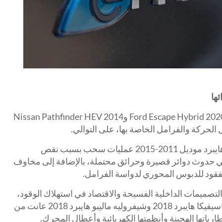
واجهت بعض السيارات الهجينة، مثل Ford Escape Hybrid 2020 وNissan Pathfinder HEV 2014
واجهت سيارة فولكس فاجن طوارق هايبرد موديل 2011-2015 عمليات سحب بسبب نقص
 حدوث دوائر قصيرة وحرائق محتملة، بالإضافة إلى مخاوف
فقود للدبوس المحوري لدواسة الفرامل.
التصميمات الداخلية الفسيحة والاقتصاد في استهلاك الوقود،
فإن الطرازات الهجينة مثل كرايسلر باسيفيكا هايبرد 2018 وشيفروليه ماليبو هايبرد 2018 عانت من
رياتها الهجينة وأنظمتها الكهربائية وأعطال المحرك.