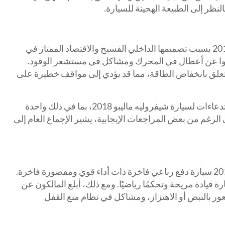
نظر إلى الطبيعة الهجينة للسيارة.
يحب الملاك سيارة شيفروليه ماليبو 2018 بسبب تصميمها الداخلي الفسيح والاقتصاد الممتاز في
لغوا عن أعطال في المحرك ومشاكل في مستشعر الوقود.
تعلق بانخفاض الطاقة، مما قد يؤدي إلى مواقف خطيرة على
بالإضافة إلى ذلك، كانت هناك ستة استدعاءات لسيارة شيفروليه ماليبو 2018، بما في ذلك واحدة
رغم من بعض المراجعات الإيجابية، يشير الإجماع العام إلى
تعتبر سيارة BMW X5 الهجينة لعام 2017 سيارة دفع رباعي فاخرة ذات أداء قوي ومقصورة فاخرة.
Edmunds، توفر السيارة قيادة مريحة وتحكمًا رياضيًا. ومع ذلك، أبلغ المالكون عن
 بالنبض أو الاهتزاز، ومشاكل في نظام منع القفل