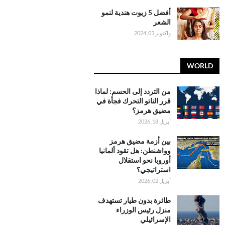
أفضل 5 زيوت هندية لنمو
الشعر
واكتوبر 05, 2024
WORLD
من التردد إلى الحسم: لماذا
قرر الناتو التحرك فجأة في
مضيق هرمز؟
أبريل 18, 2026
بين أزمة مضيق هرمز
وواشنطن: هل تقود ألمانيا
أوروبا نحو استقلال
استراتيجي؟
أبريل 02, 2026
طائرة بدون طيار تستهدف
منزل رئيس الوزراء
الإسرائيلي