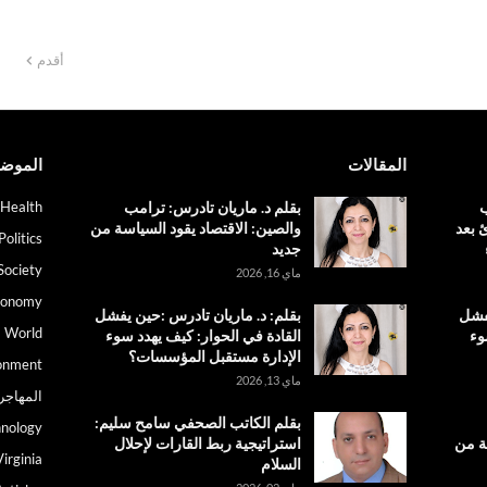
أقدم
المقالات
الموض
ب
بقلم د. ماريان تادرس: ترامب
Health
 بعد
والصين: الاقتصاد يقود السياسة من
Politics
جديد
Society
ماي 16, 2026
conomy
يفشل
بقلم: د. ماريان تادرس :حين يفشل
World
وء
القادة في الحوار: كيف يهدد سوء
الإدارة مستقبل المؤسسات؟
onment
ماي 13, 2026
المهاجر
بقلم الكاتب الصحفي سامح سليم:
nology
ة من
استراتيجية ربط القارات لإحلال
irginia
السلام