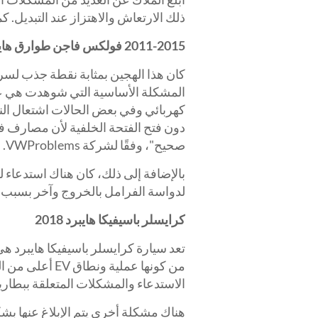
ذلك الارتعاش والاهتزاز عند التبديل. 
2011-2015 فولكس فاجن طوارق هايبرد
كان هذا الهجين بمثابة نقطة جذب لسر
المشكلة الأساسية التي شوهدت هي ع
كهربائي وفي بعض الحالات اشتعال الن
دون فتح الفتحة الخلفية لأن مصارف ف
صحيح"، وفقًا لشركة VWProblems.
بالإضافة إلى ذلك، كان هناك استدعا
لدواسة الفرامل بالخروج وآخر بسبب
كرايسلر باسيفيكا هايبرد 2018
تعد سيارة كرايسلر باسيفيكا هايبرد هي
من كونها عملية 
الاستدعاء والمشكلات المتعلقة ببطاريته
هناك مشكلة أخرى يتم الإبلاغ عنها بش