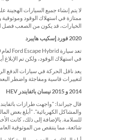
لا يتم إنشاء جميع السيارات الهجينة 
ممتازة في استهلاك الوقود وموثوقية وأد
الخيارات، قد يكون من الصعب فصل ال
2020 فورد إسكيب هايبرد
في استهلاك الوقود، ولكن تم الإبلاغ أ
يعد ناقل الحركة في سيارات الدفع الر
لتغييرات قاسية ومفاجئة واضطر البعض إ
2014 و 2015 نيسان باثفايندر HEV
قال جيراندا: "واجهت طرازات باثفاين
والمشاكل الكهربائية". "أبلغ بعض الم
للسلامة. بالإضافة إلى ذلك، كانت الأخ
شائعة، مما ينتقص من الموثوقية العامة