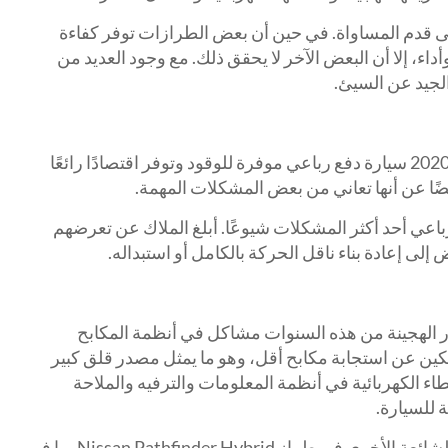
على قدم المساواة. في حين أن بعض الطرازات توفر كفاءة
اء، إلا أن البعض الآخر لا يحقق ذلك. مع وجود العديد من
جيد عن السيئ.
تعد سيارة Ford Escape Hybrid لعام 2020 سيارة دفع رباعي موفرة للوقود وتوفر اقتصادًا رائعًا
يضًا عن أنها تعاني من بعض المشكلات المهمة.
باعي أحد أكثر المشكلات شيوعًا. أبلغ الملاك عن تعرضهم
لى إعادة بناء ناقل الحركة بالكامل أو استبداله.
در الهجينة من هذه السنوات مشاكل في أنظمة المكابح
الكين عن استجابة مكابح أقل، وهو ما يمثل مصدر قلق كبير
طاء الكهربائية في أنظمة المعلومات والترفيه والملاحة
 للسيارة.
أبلغ الملاك عن العديد من المشكلات الشائعة الأخرى في طراز Nissan Pathfinder Hybrid بما في