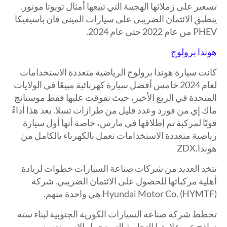
تسعير على زملائها الهجينة التي تبيعها أمثال تويوتا موتور.
ينطبق الائتمان الضريبي على سيارات الميني فان باسيفيكا
PHEV من عام 2022 حتى عام 2024.
هوندا برولوج
كانت سيارة هوندا برولوج الرياضية متعددة الاستخدامات
لعام 2024 خامس أفضل سيارة كهربائية مبيعًا في الولايات
المتحدة في الربع الأخير، حيث تفوقت عليها فقط موستانج
ماك إي من فورد وعدد قليل من طرازات تسلا. يعد هذا أداءً
قويًا لمركبة تم إطلاقها في مارس، خاصة أنها أول سيارة
رياضية متعددة الاستخدامات تعمل بالكهرباء بالكامل من
هوندا.ZDX
تتخذ العديد من شركات صناعة السيارات خطوات لزيادة
أهلية مركباتها للحصول على الائتمان الضريبي. شركة
Hyundai Motor Co. (HYMTF) هي واحدة منهم.
تخطط شركة صناعة السيارات الكورية الجنوبية لبناء ستة
نماذج عبر علامتها التجارية التي تحمل الاسم نفسه،