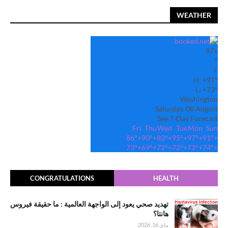
WEATHER
87
+
°
F
H:
+
91°
L:
+
73°
Washington
Saturday, 08 August
See 7-Day Forecast
Fri
Thu
Wed
Tue
Mon
Sun
86°
+
90°
+
83°
+
95°
+
97°
+
91°
+
73°
+
69°
+
72°
+
72°
+
72°
+
74°
+
CONGRATULATIONS
HEALTH
تهديد صحي يعود إلى الواجهة العالمية : ما حقيقة فيروس
هانتا؟
ماي 16, 2026