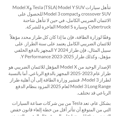
تتأهل سيارات Tesla (TSLA) Model Y SUV وModel X
crossover SUV وModel 3 compact للحصول على
الائتمان الضريبي الكامل، في حين لا تتأهل شاحنة
Cybertruck وسيارة Model S الفاخرة للشركة.
وفقًا لوزارة الطاقة، فإن ما إذا كان كل طراز محدد مؤهلاً
للائتمان الضريبي الكامل يعتمد على سنة الطراز. على
سبيل المثال، فإن طراز Y 2024 المجهز بالدفع الخلفي
مؤهل، وكذلك طراز Y Performance 2023-2025.
الإصدار الوحيد من Model X المؤهل للائتمان الضريبي هو
طراز عام 2023-2025 المجهز بالدفع الرباعي. أما بالنسبة
لطراز Model 3، فتشير وزارة الطاقة إلى أن أهلية طراز
Model 3 Long Range لعام 2025 المزود بنظام الدفع
الرباعي قد تختلف.
بشكل عام، تعد Tesla من بين شركات صناعة السيارات
التي من المتوقع أن تتأثر أقل من خطة إلغاء قانون خفض
التضخم، نظرًا لهيمنتها على السوق. قال الرئيس التنفيذي