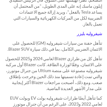
إيلون ماسك إنه على المدى الطويل، "من المحتمل أن
يساعد Tesla بالفعل"، ويريد إزالة جميع الاعتمادات
الضريبية لكل من المركبات الكهربائية والسيارات التي
تعمل بالغاز.
شيفروليه بليزر
تتأهل حفنة من سيارات شيفروليه (GM) للحصول على
الائتمان الضريبي الكامل، بما في ذلك سيارة Blazer SUV.
تتأهل كل من طرازي Blazer لعامي 2024 و2025 للحصول
على الائتمان، وفقًا لوزارة الطاقة. كانت Blazer أول مركبة
شيفروليه مصنوعة على منصة Ultium من جنرال موتورز،
والتي تمت إعادة تسميتها منذ ذلك الحين وخرجت بإطلاق
صعب. ومع ذلك، أصبحت مراجعات Blazer أكثر إيجابية
على مدار الأشهر العديدة الماضية.
كما تتأهل أيضًا طرازات شيفروليه بولت EV وبولت EUV
لعامي 2022 و2023، على الرغم من أن جنرال موتورز