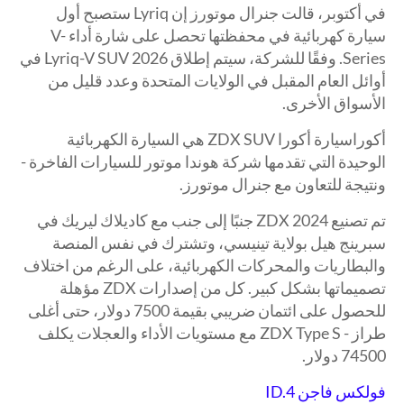
في أكتوبر، قالت جنرال موتورز إن Lyriq ستصبح أول
سيارة كهربائية في محفظتها تحصل على شارة أداء V-
Series. وفقًا للشركة، سيتم إطلاق Lyriq-V SUV 2026 في
أوائل العام المقبل في الولايات المتحدة وعدد قليل من
الأسواق الأخرى.
أكوراسيارة أكورا ZDX SUV هي السيارة الكهربائية
الوحيدة التي تقدمها شركة هوندا موتور للسيارات الفاخرة -
ونتيجة للتعاون مع جنرال موتورز.
تم تصنيع ZDX 2024 جنبًا إلى جنب مع كاديلاك ليريك في
سبرينج هيل بولاية تينيسي، وتشترك في نفس المنصة
والبطاريات والمحركات الكهربائية، على الرغم من اختلاف
تصميماتها بشكل كبير. كل من إصدارات ZDX مؤهلة
للحصول على ائتمان ضريبي بقيمة 7500 دولار، حتى أغلى
طراز - ZDX Type S مع مستويات الأداء والعجلات يكلف
74500 دولار.
فولكس فاجن ID.4