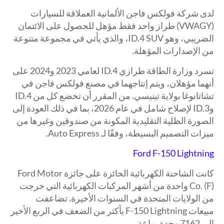
لدى شركة فولكس فاجن الألمانية العملاقة للسيارات
(VWAGY) طراز واحد فقط مؤهل للحصول على الائتمان
الضريبي، وهو ID.4 SUV، والذي يأتي في مجموعة متنوعة
من الإصدارات المؤهلة.
تسرد وزارة الطاقة طرازي ID.4 لعامي 2023 و2024 على
أنهما مؤهلان، ويتم إنتاجهما في مصنع فولكس فاجن في
تشاتانوغا بولاية تينيسي. من المقرر أن تخضع كل من ID.4
وID.3 لإصلاح شامل في عام 2026، بما في ذلك العودة إلى
الصورة الظلية التقليدية المكونة من صندوقين وغيرها من
ميزات التصميم البسيطة، وفقًا لـ Auto Express.
Ford F-150 Lightning
كانت الشاحنة الكهربائية الحائزة على جائزة Ford Motor
Co. (F) واحدة من أشهر المركبات الكهربائية التي خرجت
من الولايات المتحدة في السنوات الأخيرة. تضاعفت
مبيعات F-150 Lightning بأكثر من الضعف في الربع الأخير
إلى 7162 وحدة مباعة.