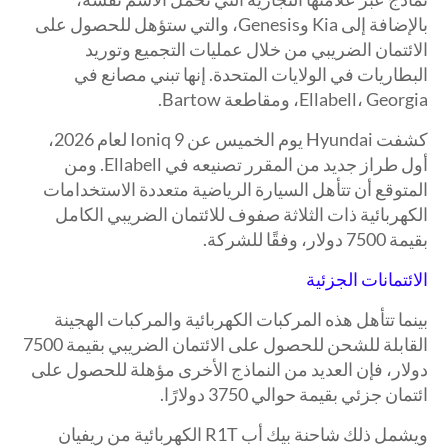
بالإضافة إلى Kia وGenesis، والتي ستؤهل للحصول على
الائتمان الضريبي من خلال عمليات التجميع وتوريد
البطاريات في الولايات المتحدة. إنها تبني مصانع في
Ellabell، Georgia، ومقاطعة Bartow.
كشفت Hyundai يوم الخميس عن Ioniq 9 لعام 2026،
أول طراز جديد من المقرر تصنيعه في Ellabell. ومن
المتوقع أن تتأهل السيارة الرياضية متعددة الاستخدامات
الكهربائية ذات الثلاثة صفوف للائتمان الضريبي الكامل
بقيمة 7500 دولار، وفقًا للشركة.
الائتمانات الجزئية
بينما تتأهل هذه المركبات الكهربائية والمركبات الهجينة
القابلة للشحن للحصول على الائتمان الضريبي بقيمة 7500
دولار، فإن العديد من النماذج الأخرى مؤهلة للحصول على
ائتمان جزئي بقيمة حوالي 3750 دولارًا.
ويشمل ذلك شاحنة بيك أب R1T الكهربائية من ريفيان