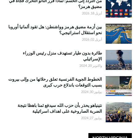
من التردد إلى الحسم: لماذا قرر الناتو التحرك فجأة في
مضيق هرمز؟
أبريل 18, 2026
بين أزمة مضيق هرمز وواشنطن: هل تقود ألمانيا أوروبا
نحو استقلال استراتيجي؟
أبريل 02, 2026
طائرة بدون طيار تستهدف منزل رئيس الوزراء
الإسرائيلي
واكتوبر 20, 2024
الخطوط الجوية الفرنسية تعلق رحلاتها من وإلى بيروت
بسبب التوقعات باندلاع حرب كبرى
يوليوز 30, 2024
نتينياهو يحذر بأن حزب الله سيدفع ثمنا باهظا نتيجة
الضربة الصاروخية على اهداف اسرائيلية
يوليوز 27, 2024
NORTH VIRGINIA