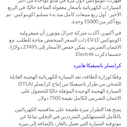
السيارات الكهربائية بأسعار معقولة المتاحة حاليًا. في الربع
الأخير - أول ربع مبيعات كامل منذ بدء تسليم اكوينوكس - تم
بيع أكثر من 15000 وحدة.
في أكتوبر، أكدت شركة جنرال موتورز أن شيفروليه
اكوينوكس EV LT ذات السعر المنخفض متاحة للطلب. مع
الائتمان الضريبي، يمكن خفض الأسعار إلى 27495 دولارًا،
حسبما ذكرت Electrek.
كرايسلر باسيفيكا هايبرد
وفقًا لوزارة الطاقة، تعد السيارة الكهربائية الهجينة القابلة
للشحن من طراز باسيفيكا من إنتاج كرايسلر (STLA)
السيارة الهجينة الوحيدة المؤهلة حاليًا للحصول على
الائتمان الضريبي الكامل بقيمة 7500 دولار.
يمنح هذا الطراز ميزة طفيفة على منافسيه الكهربائيين
بالكامل للمستهلكين المترددين في التخلي تمامًا عن
موثوقية السيارة التي تعمل بالغاز، بالإضافة إلى ميزة