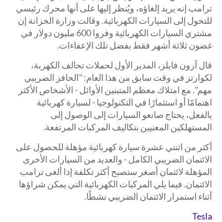
ترامب إنه يريد إلغاؤه، ويُنظر إليها على أنها محرك رئيسي
للتحول إلى السيارات الكهربائية. وقالت وزارة الخزانة إن
مشتري السيارات الكهربائية وفروا 600 مليون دولار في
غضون ثلاثة أشهر فقط بفضل تلك الإعفاءات.
قال آرون فايلز، المدير الأول لحملات تحالف الكهربة،
لكوارتز في وقت سابق من هذا العام: "الحافز الضريبي
مهم". مع امتلاك معظم المتبنين الأوائل - الأشخاص الأكثر
اهتمامًا أو استثمارًا في التكنولوجيا - لسيارة كهربائية
بالفعل، يحتاج صانعو السيارات إلى الوصول إلى
المستهلكين المعنيين بتكاليف المركبات المرتفعة.
أكثر من اثنتي عشرة سيارة كهربائية مؤهلة للحصول على
الائتمان الضريبي الكامل - والعديد من السيارات الأخرى
المؤهلة لائتمان أصغر ستصبح أكثر تكلفة إذا ألغى ترامب
الائتمان. فيما يلي المركبات الكهربائية التي يمكن شراؤها
أثناء استمرار الائتمان الضريبي نشطًا.
Tesla