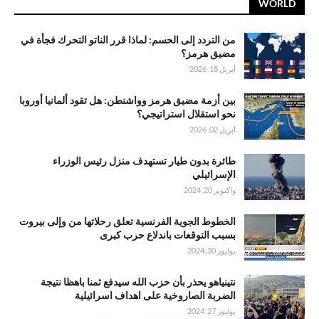
WORLD
من التردد إلى الحسم: لماذا قرر الناتو التحرك فجأة في
مضيق هرمز؟
أبريل 18, 2026
بين أزمة مضيق هرمز وواشنطن: هل تقود ألمانيا أوروبا
نحو استقلال استراتيجي؟
أبريل 02, 2026
طائرة بدون طيار تستهدف منزل رئيس الوزراء
الإسرائيلي
واكتوبر 20, 2024
الخطوط الجوية الفرنسية تعلق رحلاتها من وإلى بيروت
بسبب التوقعات باندلاع حرب كبرى
يوليوز 30, 2024
نتينياهو يحذر بأن حزب الله سيدفع ثمنا باهظا نتيجة
الضربة الصاروخية على اهداف اسرائيلية
يوليوز 27, 2024