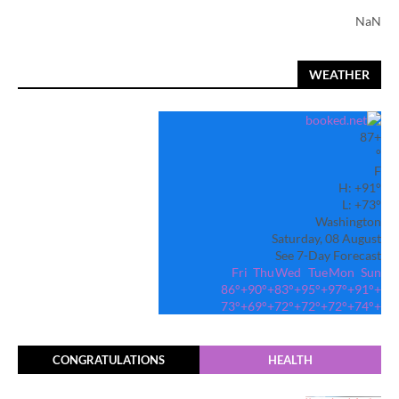
NaN
WEATHER
87
+
°
F
H:
+
91°
L:
+
73°
Washington
Saturday, 08 August
See 7-Day Forecast
Fri
Thu
Wed
Tue
Mon
Sun
86°
+
90°
+
83°
+
95°
+
97°
+
91°
+
73°
+
69°
+
72°
+
72°
+
72°
+
74°
+
CONGRATULATIONS
HEALTH