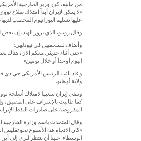
من جانبه، كرر وزير الخارجية الأمريك
«لا يمكن لإيران أبداً امتلاك سلاح 
عليها تسليم اليورانيوم المخصب لديها».
وقال روبيو، الذي يزور الهند، إن بعض 
وأضاف للصحفيين في نيودلهي:
«حتى أثناء حديثي معكم الآن، هناك بعض
اليوم أو غداً أو خلال يومين».
وعاد نائب الرئيس الأمريكي
جي دي ف
ولاية أوهايو.
وتنفي إيران سعيها لامتلاك أسلحة نوو
كما طالبت بالإشراف على المضيق، وإنه
المفروضة على صادرات النفط الإيرانية
وقال المتحدث باسم وزارة الخارجية الإ
«كان الاتجاه هذا الأسبوع نحو تقليص ال
الوسطاء. علينا أن ننتظر لنرى إلى أين ست