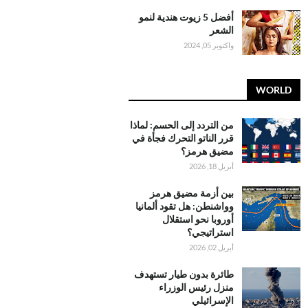
أفضل 5 زيوت هندية لنمو
الشعر
واكتوبر 05, 2024
WORLD
من التردد إلى الحسم: لماذا
قرر الناتو التحرك فجأة في
مضيق هرمز؟
أبريل 18, 2026
بين أزمة مضيق هرمز
وواشنطن: هل تقود ألمانيا
أوروبا نحو استقلال
استراتيجي؟
أبريل 02, 2026
طائرة بدون طيار تستهدف
منزل رئيس الوزراء
الإسرائيلي