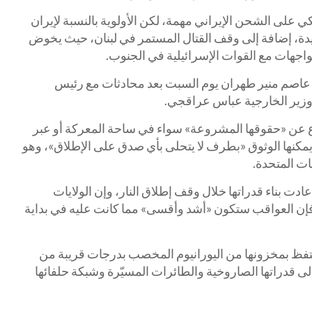
 على الشحن الإيراني مهمة، لكن الأولوية بالنسبة لإيران
دة، إضافة إلى وقف القتال المستمر في لبنان، حيث يخوض
واجهات مع القوات الإسرائيلية في الجنوب.
ل عاصم منير طهران يوم السبت بعد محادثات مع رئيس
 ووزير الخارجية عباس عراقجي.
ع عن «حقوقها المشروعة» سواء في ساحة المعركة أو عبر
يمكنها الوثوق «بطرف لا يتحلى بأي صدق على الإطلاق»، وهو
ات المتحدة.
عادت بناء قدراتها خلال وقف إطلاق النار، وإن الولايات
 فإن العواقب ستكون «أشد وأقسى» مما كانت عليه في بداية
حتفظ بمخزونها من اليورانيوم المخصب بدرجات قريبة من
 قدراتها الصاروخية والطائرات المسيّرة وشبكة حلفائها