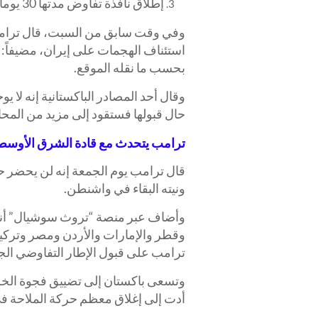
إطلاق نافذة تفاوض مدتها 30 يوماً للتوصل إلى اتفاق أوسع، مع إمكانية تمديدها.
وفي وقت سابق من السبت، قال ترامب 
استئناف الهجمات على إيران، مضيفاً: 
بحسب ما نقله الموقع.
وقال أحد المصادر الباكستانية إنه لا 
حال قبولها فستقود إلى مزيد من المحا
ترامب يتحدث مع قادة الشرق الأوسط
قال ترامب يوم الجمعة إنه لن يحضر حف
ونيته البقاء في واشنطن.
وأضاف عبر منصة “تروث سوشيال” أنه أ
وقطر والإمارات والأردن ومصر وتركيا
ترامب على قبول الإطار التفاوضي الج
وتسعى باكستان إلى تضييق فجوة الخلاف
أدت إلى إغلاق معظم حركة الملاحة ف