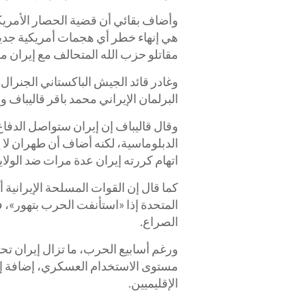
وأضاف بقائي أن قضية الحصار الأمريكي
هي إنهاء خطر أي هجمات أمريكية جدي
مقاتلو حزب الله المتحالف مع إيران م
وغادر قائد الجيش الباكستاني الجنرا
البرلمان الإيراني محمد باقر قاليباف
وقال قاليباف إن إيران ستواصل الدفا
الدبلوماسية، لكنه أضاف أن طهران لا 
اتهام كررته إيران عدة مرات ضد الولاي
كما قال إن القوات المسلحة الإيرانية أ
المتحدة إذا «استأنفت الحرب بتهور»،
الصراع.
ورغم أسابيع الحرب، ما تزال إيران ت
مستوى الاستخدام العسكري، إضافة إلى
الإقليميين.