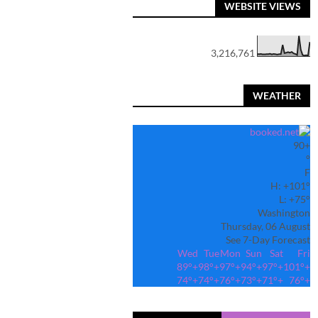
WEBSITE VIEWS
3,216,761
WEATHER
90
+
°
F
H:
+
101°
L:
+
75°
Washington
Thursday, 06 August
See 7-Day Forecast
Wed
Tue
Mon
Sun
Sat
Fri
89°
+
98°
+
97°
+
94°
+
97°
+
101°
+
74°
+
74°
+
76°
+
73°
+
71°
+
76°
+