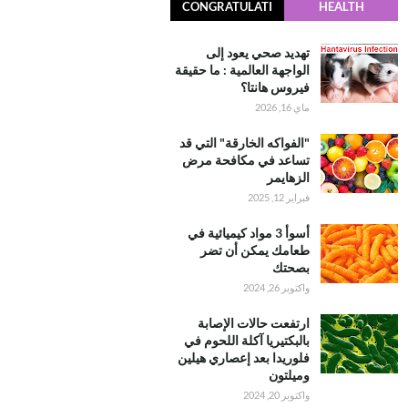
CONGRATULATI
HEALTH
ONS
تهديد صحي يعود إلى
الواجهة العالمية : ما حقيقة
فيروس هانتا؟
ماي 16, 2026
"الفواكه الخارقة" التي قد
تساعد في مكافحة مرض
الزهايمر
فبراير 12, 2025
أسوأ 3 مواد كيميائية في
طعامك يمكن أن تضر
بصحتك
واكتوبر 26, 2024
ارتفعت حالات الإصابة
بالبكتيريا آكلة اللحوم في
فلوريدا بعد إعصاري هيلين
وميلتون
واكتوبر 20, 2024