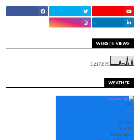
WEBSITE VIEWS
3,217,895
WEATHER
89
+
°
F
H:
+
91°
L:
+
73°
Washington