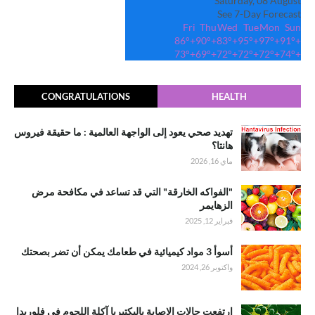
Saturday, 08 August
See 7-Day Forecast
Fri
Thu
Wed
Tue
Mon
Sun
86°
+
90°
+
83°
+
95°
+
97°
+
91°
+
73°
+
69°
+
72°
+
72°
+
72°
+
74°
+
CONGRATULATIONS
HEALTH
تهديد صحي يعود إلى الواجهة العالمية : ما حقيقة فيروس
هانتا؟
ماي 16, 2026
"الفواكه الخارقة" التي قد تساعد في مكافحة مرض
الزهايمر
فبراير 12, 2025
أسوأ 3 مواد كيميائية في طعامك يمكن أن تضر بصحتك
واكتوبر 26, 2024
ارتفعت حالات الإصابة بالبكتيريا آكلة اللحوم في فلوريدا