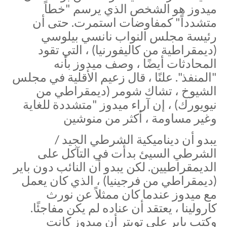
ميدوز هو الشخص الذي يرسم "خطاً
متشدداً" كمفاوضات استمرت. حتى أن
رئيسة مجلس النواب نانسي بيلوسي
(ديمقراطية من كاليفورنيا) ، التي تقود
المحادثات أيضًا ، وصف ميدوز بأنه
"المنفذ". علنًا ، قال زعيم الأقلية في مجلس
الشيوخ ، تشاك شومر (ديمقراطي من
نيويورك) ، إن آراء ميدوز "متشددة للغاية
وغير مساومة ، أكثر من منوشين
يبدو أن ديناميكية الشرطي الجيد /
الشرطي السيئ بدأت في التآكل على
الديمقراطيين. لكن يبدو أن النائب دون باير
(ديمقراطي من فرجينيا) ، الذي كان يعمل
مع ميدوز عندما كان ممثلاً عن نورث
كارولينا ، يعتقد أن عناده لم يكن مفاجئًا.
وكتب باير على تويتر أن ميدوز كانت