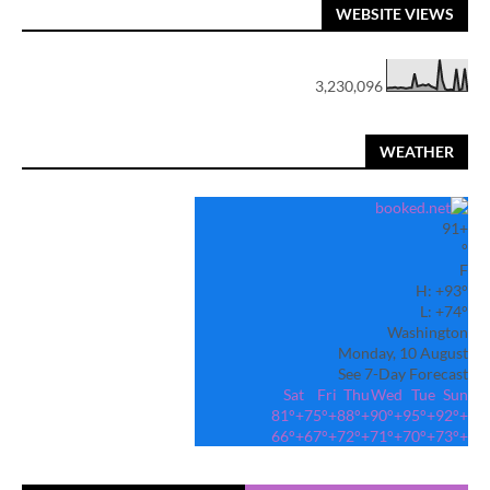
WEBSITE VIEWS
3,230,096
WEATHER
91
+
°
F
H:
+
93°
L:
+
74°
Washington
Monday, 10 August
See 7-Day Forecast
Sat
Fri
Thu
Wed
Tue
Sun
81°
+
75°
+
88°
+
90°
+
95°
+
92°
+
66°
+
67°
+
72°
+
71°
+
70°
+
73°
+