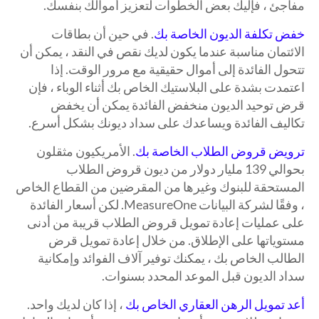
مفاجئ ، فإليك بعض الخطوات لتعزيز أموالك بنفسك.
خفض تكلفة الديون الخاصة بك
. في حين أن بطاقات
الائتمان مناسبة عندما يكون لديك نقص في النقد ، يمكن أن
تتحول الفائدة إلى أموال حقيقية مع مرور الوقت. إذا
اعتمدت بشدة على البلاستيك الخاص بك أثناء الوباء ، فإن
قرض توحيد الديون منخفض الفائدة يمكن أن يخفض
تكاليف الفائدة ويساعدك على سداد ديونك بشكل أسرع.
ترويض قروض الطلاب الخاصة بك
. الأمريكيون مثقلون
بحوالي 139 مليار دولار من ديون قروض الطلاب
المستحقة للبنوك وغيرها من المقرضين من القطاع الخاص
، وفقًا لشركة البيانات MeasureOne. لكن أسعار الفائدة
على عمليات إعادة تمويل قروض الطلاب قريبة من أدنى
مستوياتها على الإطلاق. من خلال إعادة تمويل قرض
الطالب الخاص بك ، يمكنك توفير آلاف الفوائد وإمكانية
سداد الديون قبل الموعد المحدد بسنوات.
أعد تمويل الرهن العقاري الخاص بك
، إذا كان لديك واحد.