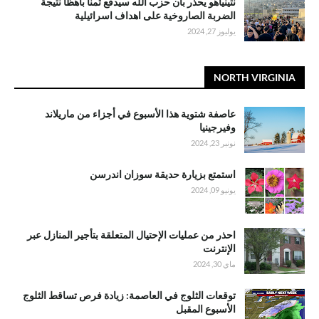
نتينياهو يحذر بأن حزب الله سيدفع ثمنا باهظا نتيجة
الضربة الصاروخية على اهداف اسرائيلية
يوليوز 27, 2024
NORTH VIRGINIA
عاصفة شتوية هذا الأسبوع في أجزاء من ماريلاند
وفيرجينيا
نونبر 23, 2024
استمتع بزيارة حديقة سوزان اندرسن
يونيو 09, 2024
احذر من عمليات الإحتيال المتعلقة بتأجير المنازل عبر
الإنترنت
ماي 30, 2024
توقعات الثلوج في العاصمة: زيادة فرص تساقط الثلوج
الأسبوع المقبل