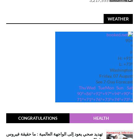
3,217,555
WEATHER
90
+
°
F
H:
+
91°
L:
+
73°
Washington
Friday, 07 August
See 7-Day Forecast
Thu
Wed
Tue
Mon
Sun
Sat
90°
+
86°
+
92°
+
97°
+
94°
+
90°
+
71°
+
71°
+
76°
+
73°
+
74°
+
73°
+
CONGRATULATIONS
HEALTH
تهديد صحي يعود إلى الواجهة العالمية : ما حقيقة فيروس