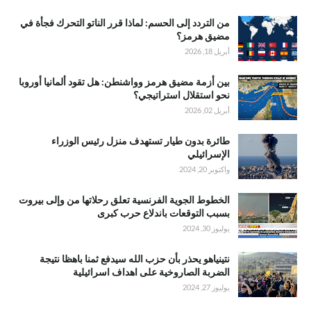
من التردد إلى الحسم: لماذا قرر الناتو التحرك فجأة في
مضيق هرمز؟
أبريل 18, 2026
بين أزمة مضيق هرمز وواشنطن: هل تقود ألمانيا أوروبا
نحو استقلال استراتيجي؟
أبريل 02, 2026
طائرة بدون طيار تستهدف منزل رئيس الوزراء
الإسرائيلي
واكتوبر 20, 2024
الخطوط الجوية الفرنسية تعلق رحلاتها من وإلى بيروت
بسبب التوقعات باندلاع حرب كبرى
يوليوز 30, 2024
نتينياهو يحذر بأن حزب الله سيدفع ثمنا باهظا نتيجة
الضربة الصاروخية على اهداف اسرائيلية
يوليوز 27, 2024