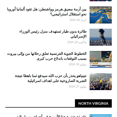
بين أزمة مضيق هرمز وواشنطن: هل تقود ألمانيا أوروبا
نحو استقلال استراتيجي؟
أبريل 02, 2026
طائرة بدون طيار تستهدف منزل رئيس الوزراء
الإسرائيلي
واكتوبر 20, 2024
الخطوط الجوية الفرنسية تعلق رحلاتها من وإلى بيروت
بسبب التوقعات باندلاع حرب كبرى
يوليوز 30, 2024
نتينياهو يحذر بأن حزب الله سيدفع ثمنا باهظا نتيجة
الضربة الصاروخية على اهداف اسرائيلية
يوليوز 27, 2024
NORTH VIRGINIA
عاصفة شتوية هذا الأسبوع في أجزاء من ماريلاند