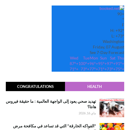
90
+
°
F
H:
+
92°
L:
+
73°
Washington
Friday, 07 August
See 7-Day Forecast
Wed
Tue
Mon
Sun
Sat
Thu
87°
+
100°
+
96°
+
95°
+
97°
+
91°
+
71°
+
73°
+
77°
+
71°
+
73°
+
75°
+
CONGRATULATIONS
HEALTH
تهديد صحي يعود إلى الواجهة العالمية : ما حقيقة فيروس
هانتا؟
ماي 16, 2026
"الفواكه الخارقة" التي قد تساعد في مكافحة مرض