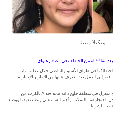
ميكيلا ديبينا
بعد إنقاذ فتاة من الخاطف في مطعم هاواي
ة تبلغ من العمر 15 عامًا تم اختطافها في هاواي الأسبوع الماضي خلال عطلة نهاية
 إلى العمل بعد التعرف عليها من التقارير الإخبارية
كانت ميكيلا ديبينا وصديقها على شاطئ منعزل في منطقة خليج Anaehoomalu بالقرب من
Waik عندما قام رجل باحتجازهما بالسكين وأجبر الفتاة على ربط صديقها ووضع
لضحية للشرطة.