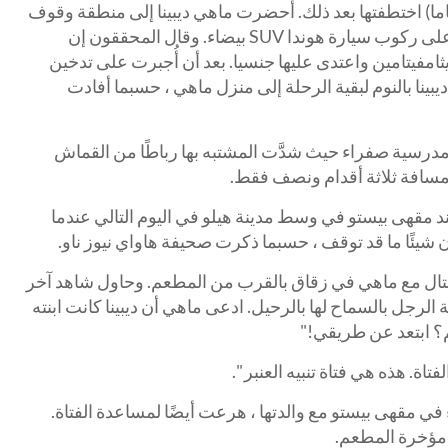
ت الشرطة إن دنكان ماهي (52 عاما) اختطفتها بعد ذلك. أحضرت ماهي ديبينا إلى منطقة وقوف
السيارات على الشاطئ حيث أجبرت على ركوب سيارة هوندا SUV بيضاء. وقال المحققون إن
يثامفيتامين واعتدى عليها جنسيا. بعد أن أُجبرت على تدخين
ديبينا بالنوم لبقية الرحلة إلى منزل ماهي ، حسبما أفادت
 مدرسية صفراء حيث شدَّت المشتبه بها رباطًا من القماش
لمسافة ثلاثة أقدام ونصف فقط.
 مقهى بيستو في وسط مدينة هيلو في اليوم التالي عندما
يئًا ما قد توقف ، حسبما ذكرت صحيفة هاواي نيوز ناو.
القتال مع ماهي في زقاق بالقرب من المطعم. وحاول شاهد آخر
الرجل بالسماح لها بالرحيل. ادعى ماهي أن ديبينا كانت ابنته
م؟ ابتعد عن طريقي!"
ة. هذه هي فتاة تنبيه العنبر ".
 في مقهى بيستو مع والدتها ، هرعت أيضًا لمساعدة الفتاة.
ي مؤخرة المطعم.