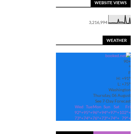
WEBSITE VIEWS
3,216,994
WEATHER
90
+
°
F
H:
+
91°
L:
+
75°
Washington
Thursday, 06 August
See 7-Day Forecast
Wed
Tue
Mon
Sun
Sat
Fri
92°
+
95°
+
96°
+
94°
+
97°
+
102°
+
73°
+
74°
+
76°
+
73°
+
74°
+
79°
+