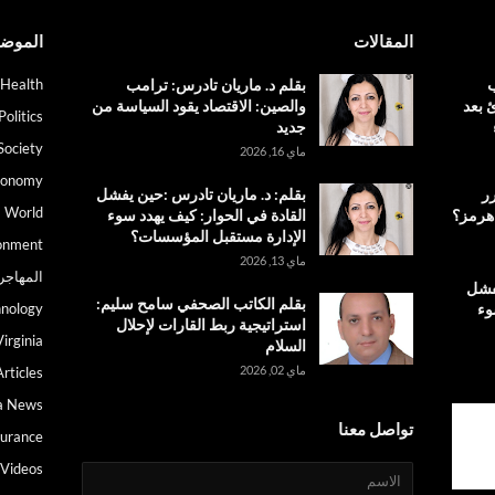
المقالات
الموض
ب
بقلم د. ماريان تادرس: ترامب
Health
 بعد
والصين: الاقتصاد يقود السياسة من
Politics
جديد
Society
ماي 16, 2026
conomy
رر
بقلم: د. ماريان تادرس :حين يفشل
World
 هرمز؟
القادة في الحوار: كيف يهدد سوء
الإدارة مستقبل المؤسسات؟
onment
ماي 13, 2026
المهاجر
يفشل
بقلم الكاتب الصحفي سامح سليم:
وء
nology
استراتيجية ربط القارات لإحلال
irginia
السلام
ماي 02, 2026
Articles
a News
تواصل معنا
surance
Videos