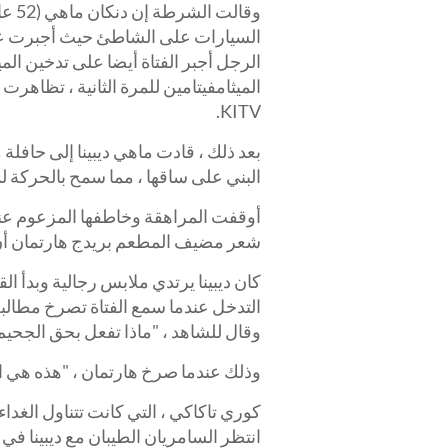
وقال
الرجل أجبر الفتاة أيضا على تدخين الم
الميثامفيتامين للمرة الثانية ، تظاهرت 
KITV.
بعد ذلك ، قادت ماهي ديبينا إلى حافلة
البني على ساقها ، مما سمح بالحركة 
أوقفت المراهقة وخاطفها المزعوم عند
شعر مضيف المطعم بريدج هارتمان أن ش
كان ديبينا يرتدي ملابس رجالية وبدأ 
التدخل عندما سمع الفتاة تصرخ مطالبة 
وقال للشاهد ، "ماذا تفعل بحق الجحي
وذلك عندما صرخ هارتمان ، "هذه هي الفتا
كوري تاكاكي ، التي كانت تتناول الغداء
انتظر السامريان الطيبان مع ديبينا ف