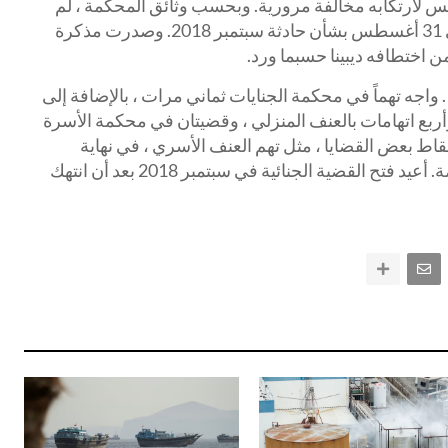
مام المحكمة يوم 16 أغسطس لارتكابه مخالفة مرورية. وبحسب وثائق المحكمة ، لم
يحضر ماهي أيضًا لجلسة المحكمة في 31 أغسطس بشأن حادثة سبتمبر 2018. وصدرت مذكرة
تعود صحيفة راب ماهي إلى عام 1989. واجه تهماً في محكمة الجنايات ثماني مرات ، بالإضافة إلى
 وأربع اتهامات بالعنف المنزلي ، وقضيتان في محكمة الأسرة
سقاط بعض القضايا ، مثل تهم العنف الأسري ، في نهاية
المطاف دون تفسير في وثائق المحكمة. أعيد فتح القضية الجنائية في سبتمبر 2018 بعد أن انتهك