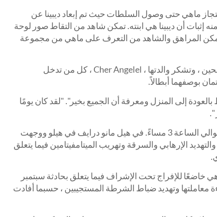
تجاز ماهي حتى وصول السلطات حيث تم إبعاد ديبينا عن
نه إثبات أن ديبينا هي ابنته. تمكن شاهد من التقاط صور لوحة
ة هوندا CRV البيضاء. تمكن المراهق والشاهد من التعرف على ماهي من مجموعة
تم لم شمل الفتاة مع عائلتها منذ ذلك الحين ، وتشكر والدتها ، Cher Angelel ، كل من تدخل
ان بوصفهما أبطالاً.
: "أنا سعيد فقط بالعودة إلى المنزل ومعرفة أن الجميع بخير". "لقد كان يومًا
".
تم القبض على ماهي في 17 سبتمبر حوالي الساعة 3 مساءً. في هيل مانو درايف في هيلو ووجهت
التهديد الإرهابي والسرقة وتهريب الميتامفيتامين فيما يتعلق
.
 خاضعًا للإفراج تحت الإشراف فيما يتعلق بحادثة سبتمبر
وإساءة معاملتها وتهديد ضباط الشرطة المستجيبين ، حسبما أفادت