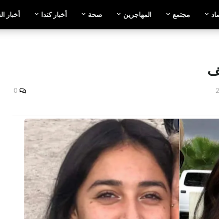
اد
مجتمع
المهاجرين
صحة
أخبار كندا
أخبار ال
ف
0