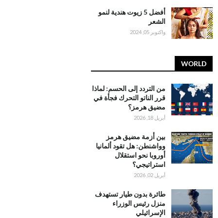
أفضل 5 زيوت هندية لنمو
الشعر
واكتوبر 05, 2024
WORLD
من التردد إلى الحسم: لماذا
قرر الناتو التحرك فجأة في
مضيق هرمز؟
أبريل 18, 2026
بين أزمة مضيق هرمز
وواشنطن: هل تقود ألمانيا
أوروبا نحو استقلال
استراتيجي؟
أبريل 02, 2026
طائرة بدون طيار تستهدف
منزل رئيس الوزراء
الإسرائيلي