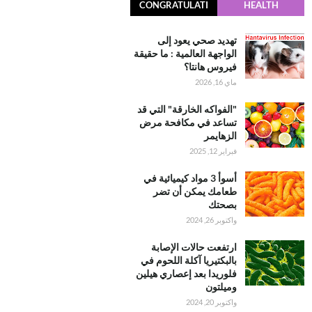
CONGRATULATI
HEALTH
ONS
تهديد صحي يعود إلى
الواجهة العالمية : ما حقيقة
فيروس هانتا؟
ماي 16, 2026
"الفواكه الخارقة" التي قد
تساعد في مكافحة مرض
الزهايمر
فبراير 12, 2025
أسوأ 3 مواد كيميائية في
طعامك يمكن أن تضر
بصحتك
واكتوبر 26, 2024
ارتفعت حالات الإصابة
بالبكتيريا آكلة اللحوم في
فلوريدا بعد إعصاري هيلين
وميلتون
واكتوبر 20, 2024