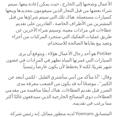
الأعمال وشحنها إلى الخارج ، حيث يمكن إعادة بيعها. سيتم
شراء بعضها من قبل التجار الذين سيقومون بتجديدها وبيعها
كسيارات مستعملة. هناك تلك التي سيتم شراؤها من قبل
المشترين من الأطراف الخاصة ، القادرين على تقديم
عطاءات في مزادات معينة. وسيتم شراء الآخرين عن
طريق عمليات التفكيك التي ستجرد المركبات من أجزاء
وتعيد بيع بقاياها الصالحة للاستخدام.
Potiker هو أحد رجال الأعمال هؤلاء ، ويتوقع أن يرى
السيارات التي غمرتها المياه تظهر في المزادات في غضون
شهر تقريبًا. لكنه لا يخطط لأن يكون عارضاً رئيسياً.
وقال: "أنا متأكد من أنني سأشتري القليل - لكنني أبتعد عن
الكثير" ، موضحًا أنه قد يكون من الصعب معرفة مدى
الضرر قبل تقديم العطاءات. هناك أيضًا منافسة من مقدمي
العطاءات ذوي المصالح الخارجية الذين سيدفعون غالبًا أكثر
مما يرغب في تقديمه.
المتسابق Yoemans لديه منظور مماثل. إنه رئيس شركة