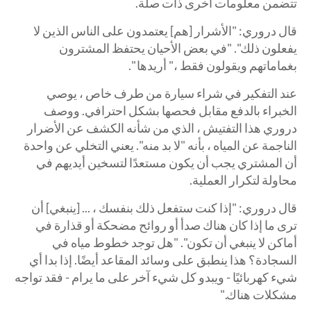
تتضمن معلومات أخرى ذات صلة.
قال دروري: "الأشرار [هم] يعتمدون على الناس الذين لا
يفعلون ذلك". "في بعض الأحيان يحتفظ المشترون
بغماماتهم ويقولون فقط ،" أريدها ".
عند التفكير في شراء سيارة من طرف خاص ، يوصي
الخبراء بالدفع مقابل فحصها بشكل احترافي. ووصف
دروري هذا التفتيش ، الذي من شأنه الكشف عن الأضرار
الناجمة عن المياه ، بأنه "لا بد منه". يعني التخلي عن واحدة
أن المشتري يجب أن يكون مستعدًا لتسخين أيديهم في
محاولة لتكرار العملية.
قال دروري: "إذا كنت ستفعل ذلك بنفسك ، ... [ينبغي] أن
ترى ما إذا كان هناك صدأ أو روائح مضحكة أو قذارة في
أماكن لا ينبغي أن تكون". "هل توجد خطوط مياه في
السجادة؟ هذا ينطبق على وسائد المقاعد أيضًا. إذا بدا أي
شيء كهربائيًا - ويبدو كل شيء آخر على ما يرام - فقد تواجه
مشكلات هناك."