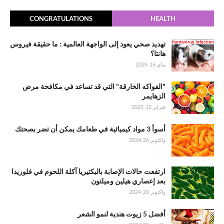
CONGRATULATIONS
HEALTH
تهديد صحي يعود إلى الواجهة العالمية : ما حقيقة فيروس
هانتا؟
ماي 16, 2026
"الفواكه الخارقة" التي قد تساعد في مكافحة مرض
الزهايمر
فبراير 12, 2025
أسوأ 3 مواد كيميائية في طعامك يمكن أن تضر بصحتك
واكتوبر 26, 2024
ارتفعت حالات الإصابة بالبكتيريا آكلة اللحوم في فلوريدا
بعد إعصاري هيلين وميلتون
واكتوبر 20, 2024
أفضل 5 زيوت هندية لنمو الشعر