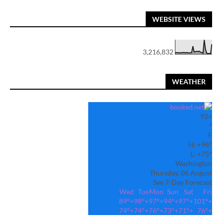
WEBSITE VIEWS
3,216,832
WEATHER
92
+
°
F
H:
+
96°
L:
+
75°
Washington
Thursday, 06 August
See 7-Day Forecast
Wed
Tue
Mon
Sun
Sat
Fri
89°
+
98°
+
97°
+
94°
+
97°
+
101°
+
74°
+
74°
+
76°
+
73°
+
71°
+
76°
+