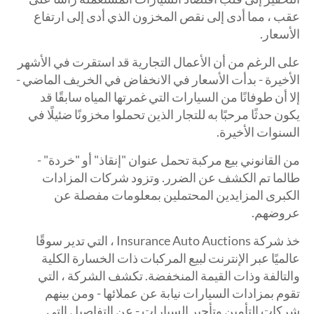
عقب ، مما أدى إلى نقص المخزون الذي أدى إلى ارتفاع
الأسعار.
على الرغم من أن الأعمال التجارية قد استقرت في الأشهر
الأخيرة - بدأت الأسعار في الانخفاض في الخريف الماضي -
إلا أن طوفانًا من السيارات التي غمرتها المياه سابقًا قد
يكون حدثًا مرحبًا به للتجار الذين تحملوا مخزونًا ضئيلًا في
السنوات الأخيرة.
من القانوني بيع مركبة تحمل عنوان "إنقاذ" أو "خردة" -
طالما تم الكشف عن الضرر. وتزود شركات المزادات
الكبرى المزايدين المحتملين بمعلومات مفصلة عن
عروضهم.
خذ شركة Insurance Auto Auctions ، التي تدير سوقًا
عالميًا عبر الإنترنت لبيع المركبات ذات الخسارة الكلية
والتالفة وذات القيمة المنخفضة. تكشف الشركة ، التي
تقوم بمزادات السيارات نيابة عن عملائها - ومن بينهم
شركات التأمين وتأجير السيارات - عن التفاصيل التي