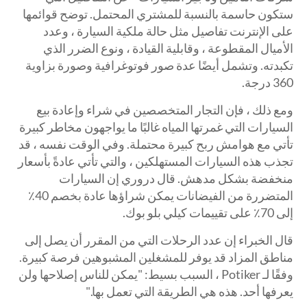
ستكون حاسمة بالنسبة للمشتري المحتمل. توضح قوائمها
على الإنترنت تفاصيل مثل حالة ملكية السيارة ، وعدد
الأميال المقطوعة ، وقابلية القيادة ، ونوع الضرر الذي
تكبدته. وتشمل أيضًا عدة صور فوتوغرافية وصورة بزاوية
360 درجة.
ومع ذلك ، فإن التجار المتخصصين في شراء وإعادة بيع
السيارات التي غمرتها المياه غالبًا ما يواجهون مخاطر كبيرة
تأتي مع هوامش ربح كبيرة محتملة. وفي الوقت نفسه ، قد
تجذب هذه السيارات المستهلكين ، والتي تأتي عادةً بأسعار
منخفضة بشكل مدهش. قال دروري إن السيارات
المتضررة من الفيضانات يمكن شراؤها عادة بخصم 40٪
إلى 70٪ على تقييمات كيلي بلو بوك.
قال الخبراء إن عدد الرحلات التي من المقرر أن يصل إلى
مناطق المزاد قد يوفر للمشغلين المشبوهين فرصة كبيرة.
وفقًا لـ Potiker ، السبب بسيط: "يمكن للناس إصلاحها ولن
يعرفها أحد. هذه هي الطريقة التي تعمل بها."