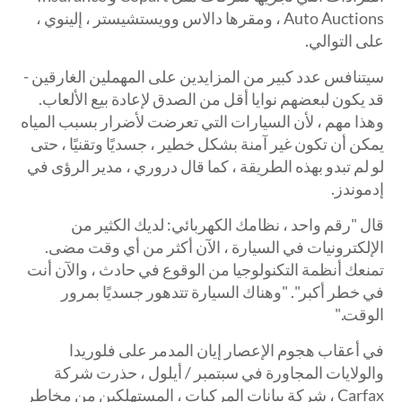
Auto Auctions ، ومقرها دالاس وويستشيستر ، إلينوي ،
على التوالي.
سيتنافس عدد كبير من المزايدين على المهملين الغارقين -
قد يكون لبعضهم نوايا أقل من الصدق لإعادة بيع الألعاب.
وهذا مهم ، لأن السيارات التي تعرضت لأضرار بسبب المياه
يمكن أن تكون غير آمنة بشكل خطير ، جسديًا وتقنيًا ، حتى
لو لم تبدو بهذه الطريقة ، كما قال دروري ، مدير الرؤى في
إدموندز.
قال "رقم واحد ، نظامك الكهربائي: لديك الكثير من
الإلكترونيات في السيارة ، الآن أكثر من أي وقت مضى.
تمنعك أنظمة التكنولوجيا من الوقوع في حادث ، والآن أنت
في خطر أكبر". "وهناك السيارة تتدهور جسديًا بمرور
الوقت."
في أعقاب هجوم الإعصار إيان المدمر على فلوريدا
والولايات المجاورة في سبتمبر / أيلول ، حذرت شركة
Carfax ، شركة بيانات المركبات ، المستهلكين من مخاطر