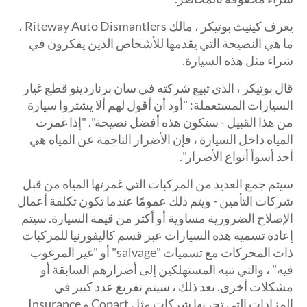
يعرف كينيث بوتيكر ، مالك Riteway Auto Dismantlers ،
ما هي النصيحة التي يقدمها للأشخاص الذين يفكرون في
شراء مثل هذه السيارة.
قال بوتيكر ، الذي تبيع شركته في سان برناردينو قطع غيار
السيارات المستعملة: "أود أن أقول لهم ألا يشتروا سيارة
من هذا القبيل - ستكون هذه أفضل نصيحة". "إذا غمرت
المياه داخل السيارة ، فإن الأضرار الناجمة عن المياه هي
أحد أسوأ أنواع الأضرار".
سيتم جمع العديد من المركبات التي غمرتها المياه من قبل
شركات التأمين - ويتم ذلك عمومًا عندما تكون تكلفة أعمال
الإصلاح الضرورية مساوية أو أكثر من قيمة السيارة. سيتم
إعادة تسمية هذه السيارات عبر قسم كاليفورنيا للمركبات
ذات المحركات مع تسميات "salvage" أو "غير المرغوب
فيه" ، والتي تنبه المستهلكين إلى أضرارهم السابقة أو
مشكلات أخرى. بعد ذلك ، سيتم تفريغ عدد كبير في
المزادات التي تجريها شركات مثل Copart و Insurance