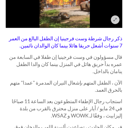
ذكر رجال شرطة وست فرجينيا إن الطفل البالغ من العمر
7 سنوات أشعل حريقا هائلا بينما كان الوالدان نائمين.
قال مسؤولون في وست فرجينيا إن طفلا في السابعة من
عمره بدأ حريق هائل في المنزل بينما كان والدا الطفل
ينامان بالداخل.
الآن ، الطفل المتهم بإشعال النيران المدمرة "عمدا" متهم
بالحرق العمد.
استجاب رجال الإطفاء المتطوعون بعد الساعة 11 صباحًا
في 24 مايو / أيار على منزل محترق بالقرب من بلدة
إليزابيث ، وفقًا لـ WOWK و WSAZ.
في مكان الحادث ، تصاعدت ألسنة اللهب والدخان فوق