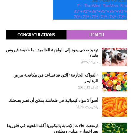
Fri
Thu
Wed
Tue
Mon
Sun
83°
+
92°
+
86°
+
95°
+
96°
+
90°
+
70°
+
72°
+
70°
+
71°
+
76°
+
72°
+
CONGRATULATIONS
HEALTH
تهديد صحي يعود إلى الواجهة العالمية : ما حقيقة فيروس
هانتا؟
ماي 16, 2026
"الفواكه الخارقة" التي قد تساعد في مكافحة مرض
الزهايمر
فبراير 12, 2025
أسوأ 3 مواد كيميائية في طعامك يمكن أن تضر بصحتك
واكتوبر 26, 2024
ارتفعت حالات الإصابة بالبكتيريا آكلة اللحوم في فلوريدا
بعد إعصاري هيلين وميلتون