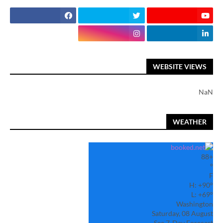
WEBSITE VIEWS
NaN
WEATHER
88
+
°
F
H:
+
90°
L:
+
69°
Washington
Saturday, 08 August
See 7-Day Forecast