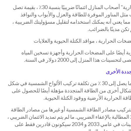
يمنح "ائتمان ممتلكات الطاقة غير التجارية" أصحاب المنازل ائتمانًا ضريبيًا بنسبة 30٪ ، بقيمة تصل
ترقيات مثل المناور الموفرة للطاقة والعزل والأبواب والنوافذ
، مما يعني أنه يمكنك استخدامه لتقليل مسؤوليتك الضريبية ،
 تكن مدينًا بالضرائب.
ات الحرارية ، مواقد الكتلة الحيوية والغلايات
رية أيضًا على المضخات الحرارية وأجهزة تسخين المياه
ت هذا المنزل إلى 2000 دولار في السنة.
جددة الأخرى
يمكن لأصحاب المنازل الحصول على ما يصل إلى 30 ٪ من تكلفة تركيب الألواح الشمسية في شكل
. أشكال أخرى من الطاقة المتجددة مؤهلة أيضًا للحصول على
اقة الحرارية الأرضية ووقود الكتلة الحيوية.
تركيب مصادر الطاقة الشمسية أو غيرها من مصادر الطاقة
النظيفة من الآن وحتى نهاية عام 2032 المطالبة بالإعفاء الضريبي. ما لم يتم تمديد الائتمان الضريبي ،
فإن أصحاب المنازل الذين أدخلوا تحسينات في عامي 2033 و 2034 سيكونون قادرين فقط على