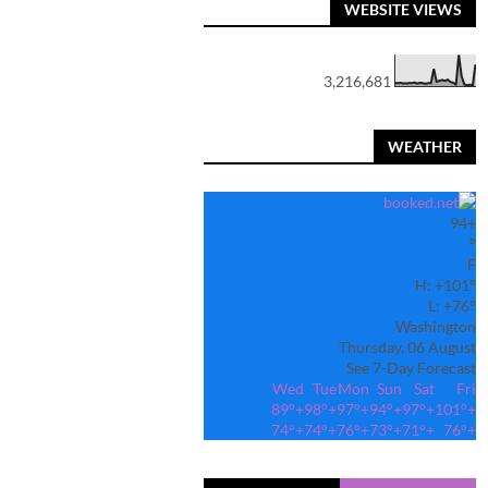
WEBSITE VIEWS
3,216,681
WEATHER
94
+
°
F
H:
+
101°
L:
+
76°
Washington
Thursday, 06 August
See 7-Day Forecast
Wed
Tue
Mon
Sun
Sat
Fri
89°
+
98°
+
97°
+
94°
+
97°
+
101°
+
74°
+
74°
+
76°
+
73°
+
71°
+
76°
+