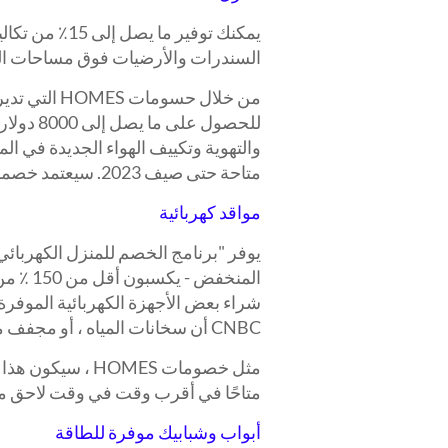
يمكنك توفير م
السندرات والأرضيات فوق مساحات الزحف و
من خلال حسوم
للحصول ع
والتهوية وتكييف الهواء الجديدة في ال
متاحة حتى صيف 2023. سيعتمد خصمك على الترقيات المكتملة ودخل أسرتك.
مواقد كهربائية
يوفر "برنامج الخصم للمنزل الكهربائي
شراء بعض الأجهزة الكهربائية الموفرة
CNBC أن سخانات المياه ، أو مجفف ملابس بمضخة حرارية كهربائية.
مثل خصومات OMES
متاحًا في أقرب وقت في وقت لاحق من 
أبواب وشبابيك موفرة للطاقة