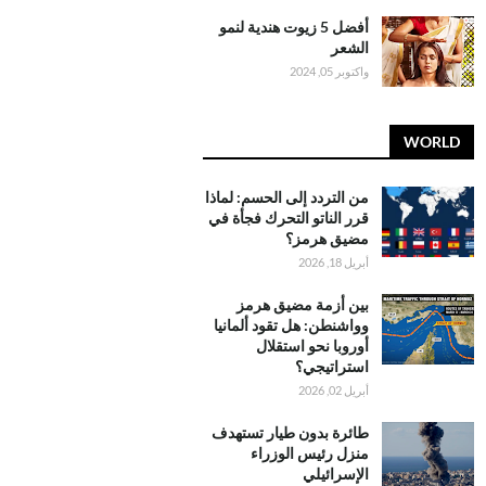
أفضل 5 زيوت هندية لنمو
الشعر
واكتوبر 05, 2024
WORLD
من التردد إلى الحسم: لماذا
قرر الناتو التحرك فجأة في
مضيق هرمز؟
أبريل 18, 2026
بين أزمة مضيق هرمز
وواشنطن: هل تقود ألمانيا
أوروبا نحو استقلال
استراتيجي؟
أبريل 02, 2026
طائرة بدون طيار تستهدف
منزل رئيس الوزراء
الإسرائيلي