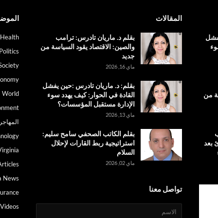
المقالات
الموض
يفشل
بقلم د. ماريان تادرس: ترامب
Health
وء
والصين: الاقتصاد يقود السياسة من
Politics
جديد
Society
ماي 16, 2026
conomy
بقلم: د. ماريان تادرس :حين يفشل
World
ة من
القادة في الحوار: كيف يهدد سوء
الإدارة مستقبل المؤسسات؟
onment
ماي 13, 2026
المهاجر
ب
بقلم الكاتب الصحفي سامح سليم:
nology
 بعد
استراتيجية ربط القارات لإحلال
irginia
السلام
ماي 02, 2026
Articles
a News
تواصل معنا
surance
Videos