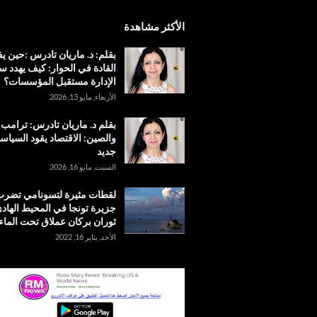
الأكثر مشاهدة
بقلم: د. ماريان تادرس :حين 
القادة في الحوار: كيف يهدد س
الإدارة مستقبل المؤسسات؟
الأربعاء, مايو 13, 2026
بقلم د. ماريان تادرس: ترامب
والصين: الاقتصاد يقود السياس
جديد
السبت, مايو 16, 2026
لقطات مثيرة لتسونامي تضر
جزيرة تونجا في المحيط الهادئ
ثوران بركان عملاق تحت الماء
الأحد, يناير 16, 2022