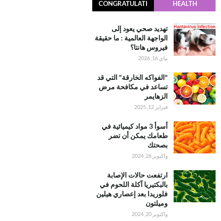
CONGRATULATI
HEALTH
ONS
تهديد صحي يعود إلى
الواجهة العالمية : ما حقيقة
فيروس هانتا؟
ماي 16, 2026
"الفواكه الخارقة" التي قد
تساعد في مكافحة مرض
الزهايمر
فبراير 12, 2025
أسوأ 3 مواد كيميائية في
طعامك يمكن أن تضر
بصحتك
واكتوبر 26, 2024
ارتفعت حالات الإصابة
بالبكتيريا آكلة اللحوم في
فلوريدا بعد إعصاري هيلين
وميلتون
واكتوبر 20, 2024