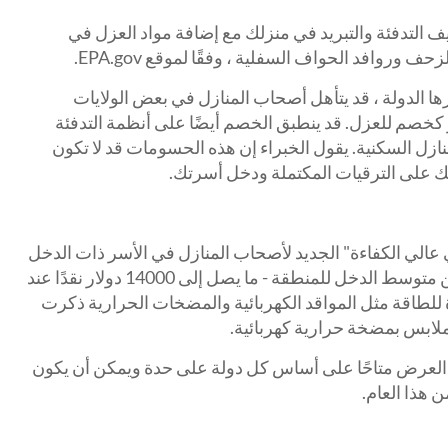
ا يصل إلى 15٪ من تكاليف التدفئة والتبريد في منزلك مع إضافة مواد العزل في
روافد الحواف السفلية ، وفقًا لموقع EPA.gov.
ات HOMES التي تديرها الدولة ، قد يتأهل أصحاب المنازل في بعض الولايات
لى ما يصل إلى 8000 دولار كخصم للعزل. قد ينطبق الخصم أيضًا على أنظمة التدفئة
منازل السكنية. يقول الخبراء إن هذه الحسومات قد لا تكون
 عالي الكفاءة" الجديد لأصحاب المنازل في الأسر ذات الدخل
المنخفض - يكسبون أقل من 150 ٪ من متوسط الدخل للمنطقة - ما يصل إلى 14000 دولار نقدًا عند
 للطاقة مثل المواقد الكهربائية والمضخات الحرارية ذكرت
H ، سيكون هذا العرض متاحًا على أساس كل دولة على حدة ويمكن أن يكون
هذا العام.