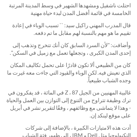
احتلت ناشفيل ومشهدها الشهير في وسط المدينة المرتبة
الخامسة في قائمة أفضل المدن لبدء حياة مهنية
قال المدرب المهني راكيل سيد: `` تسبب الوباء في إعادة
تقييم ما هو مهم بالنسبة لهم مقابل ما تم دفعه.
وأضافت: "لأن السرد السابق كان أنك تتخرج وتذهب إلى
إحدى المدن الكبرى ، وتجعلها تعمل مع زميل في السكن".
كان من الطبيعي ألا تكون قادرًا على تحمل تكاليف المكان
الذي تعيش فيه. لكن الوباء والقيود التي جاءت معه غيرت ما
وجده الشباب طبيعياً.
غالبية المهنيين من الجيل Z ، 87 في المائة ، قد يفكرون في
ترك وظيفة تتراوح من التنوع إلى التوازن بين العمل والحياة
- وهذا لا يتماشى مع وظائفهم ، وفقًا لتقرير نشر في أبريل
على موقع لينكد إن.
أدت هذه الامتيازات الكبيرة ، بالإضافة إلى شركات
التكنولوجيا مثل Dell و IBM ، إلى ظهور فئة الشباب