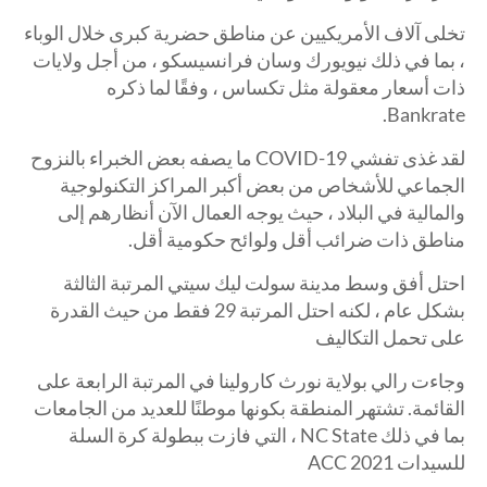
تخلى آلاف الأمريكيين عن مناطق حضرية كبرى خلال الوباء
، بما في ذلك نيويورك وسان فرانسيسكو ، من أجل ولايات
ذات أسعار معقولة مثل تكساس ، وفقًا لما ذكره
Bankrate.
لقد غذى تفشي COVID-19 ما يصفه بعض الخبراء بالنزوح
الجماعي للأشخاص من بعض أكبر المراكز التكنولوجية
والمالية في البلاد ، حيث يوجه العمال الآن أنظارهم إلى
مناطق ذات ضرائب أقل ولوائح حكومية أقل.
احتل أفق وسط مدينة سولت ليك سيتي المرتبة الثالثة
بشكل عام ، لكنه احتل المرتبة 29 فقط من حيث القدرة
على تحمل التكاليف
وجاءت رالي بولاية نورث كارولينا في المرتبة الرابعة على
القائمة. تشتهر المنطقة بكونها موطنًا للعديد من الجامعات
بما في ذلك NC State ، التي فازت ببطولة كرة السلة
للسيدات 2021 ACC