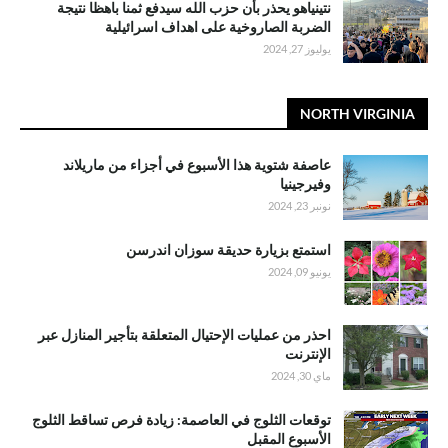
نتينياهو يحذر بأن حزب الله سيدفع ثمنا باهظا نتيجة
الضربة الصاروخية على اهداف اسرائيلية
يوليوز 27, 2024
NORTH VIRGINIA
عاصفة شتوية هذا الأسبوع في أجزاء من ماريلاند
وفيرجينيا
نونبر 23, 2024
استمتع بزيارة حديقة سوزان اندرسن
يونيو 09, 2024
احذر من عمليات الإحتيال المتعلقة بتأجير المنازل عبر
الإنترنت
ماي 30, 2024
توقعات الثلوج في العاصمة: زيادة فرص تساقط الثلوج
الأسبوع المقبل