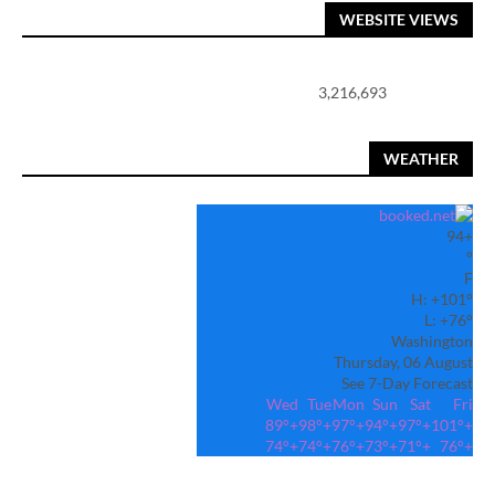
WEBSITE VIEWS
3,216,693
WEATHER
94
+
°
F
H:
+
101°
L:
+
76°
Washington
Thursday, 06 August
See 7-Day Forecast
Wed
Tue
Mon
Sun
Sat
Fri
89°
+
98°
+
97°
+
94°
+
97°
+
101°
+
74°
+
74°
+
76°
+
73°
+
71°
+
76°
+