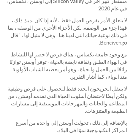
مستعار كبير آخر في Silicon Valley إلى أوستن ، تكساس ،
في عام 2020
لا يتعلق الأمر بفرص العمل فقط ، لأنه إذا كان لديك ذلك ،
فهذا جزء من الوصفة. لكن الأجزاء الأخرى من الوصفة ، بما
في ذلك نوعية حياتك التي لدينا هنا ، وهي لا مثيل لها ، "قال
Bencivengo.
مع وجود جامعة تكساس ، هناك فرص لا حصر لها للنشاط
في الهواء الطلق وثقافة نابضة بالحياة - توفر أوستن توازنًا
رائعًا بين العمل والحياة ، وهو أمر يعطيه الشباب الأولوية
منذ الوباء ، كما أشار التقرير.
لا ينتقل الخريجون الجدد فقط للحصول على فرص وظيفية
ولكن أيضًا لاحتضان أسلوب الحياة الذي تقدمه أوستن ، من
المطاعم والحانات والمهرجانات الموسيقية إلى مسارات
الطبيعة والمتنزهات.
بالإضافة إلى ذلك ، تحولت أوستن إلى واحدة من أسرع
المراكز التكنولوجية نموًا في البلاد.