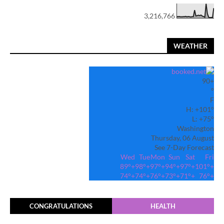
3,216,766
WEATHER
90
+
°
F
H:
+
101°
L:
+
75°
Washington
Thursday, 06 August
See 7-Day Forecast
Wed
Tue
Mon
Sun
Sat
Fri
89°
+
98°
+
97°
+
94°
+
97°
+
101°
+
74°
+
74°
+
76°
+
73°
+
71°
+
76°
+
CONGRATULATIONS
HEALTH