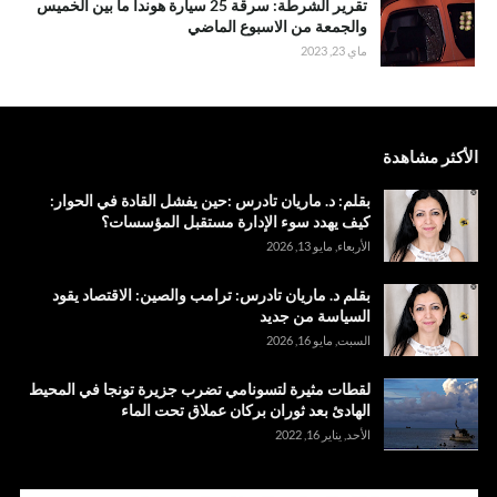
تقرير الشرطة: سرقة 25 سيارة هوندا ما بين الخميس
والجمعة من الاسبوع الماضي
ماي 23, 2023
الأكثر مشاهدة
بقلم: د. ماريان تادرس :حين يفشل القادة في الحوار:
كيف يهدد سوء الإدارة مستقبل المؤسسات؟
الأربعاء, مايو 13, 2026
بقلم د. ماريان تادرس: ترامب والصين: الاقتصاد يقود
السياسة من جديد
السبت, مايو 16, 2026
لقطات مثيرة لتسونامي تضرب جزيرة تونجا في المحيط
الهادئ بعد ثوران بركان عملاق تحت الماء
الأحد, يناير 16, 2022