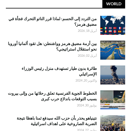
WORLD
من التردد إلى الحسم: لماذا قرر الناتو التحرك فجأة في
مضيق هرمز؟
أبريل 18, 2026
بين أزمة مضيق هرمز وواشنطن: هل تقود ألمانيا أوروبا
نحو استقلال استراتيجي؟
أبريل 02, 2026
طائرة بدون طيار تستهدف منزل رئيس الوزراء
الإسرائيلي
واكتوبر 20, 2024
الخطوط الجوية الفرنسية تعلق رحلاتها من وإلى بيروت
بسبب التوقعات باندلاع حرب كبرى
يوليوز 30, 2024
نتينياهو يحذر بأن حزب الله سيدفع ثمنا باهظا نتيجة
الضربة الصاروخية على اهداف اسرائيلية
يوليوز 27, 2024