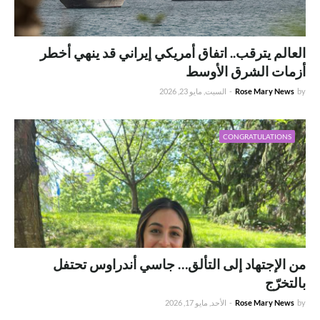
العالم يترقب.. اتفاق أمريكي إيراني قد ينهي أخطر
أزمات الشرق الأوسط
by
Rose Mary News
-
السبت, مايو 23, 2026
CONGRATULATIONS
من الإجتهاد إلى التألق… جاسي أندراوس تحتفل
بالتخرّج
by
Rose Mary News
-
الأحد, مايو 17, 2026