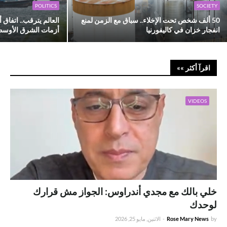
POLITICS
SOCIETY
50 ألف شخص تحت الإخلاء.. سباق مع الزمن لمنع
العالم يترقب.. اتفاق
انفجار خزان في كاليفورنيا
أزمات الشرق الأوس
اقرآ أكثر »»
VIDEOS
خلي بالك مع مجدي أندراوس: الجواز مش قرارك
لوحدك
by
Rose Mary News
-
الاثنين, مايو 25, 2026