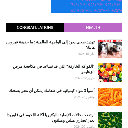
74°
+
91°
+
92°
+
93°
+
95°
+
91°
+
63°
+
75°
+
75°
+
73°
+
74°
+
72°
+
CONGRATULATIONS
HEALTH
تهديد صحي يعود إلى الواجهة العالمية : ما حقيقة فيروس
هانتا؟
ماي 16, 2026
"الفواكه الخارقة" التي قد تساعد في مكافحة مرض
الزهايمر
فبراير 12, 2025
أسوأ 3 مواد كيميائية في طعامك يمكن أن تضر بصحتك
واكتوبر 26, 2024
ارتفعت حالات الإصابة بالبكتيريا آكلة اللحوم في فلوريدا
بعد إعصاري هيلين وميلتون
واكتوبر 20, 2024