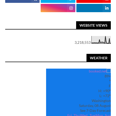
WEBSITE VIEWS
3,218,553
WEATHER
89
+
°
F
H:
+
90°
L:
+
72°
Washington
Saturday, 08 August
See 7-Day Forecast
Fri
Thu
Wed
Tue
Mon
Sun