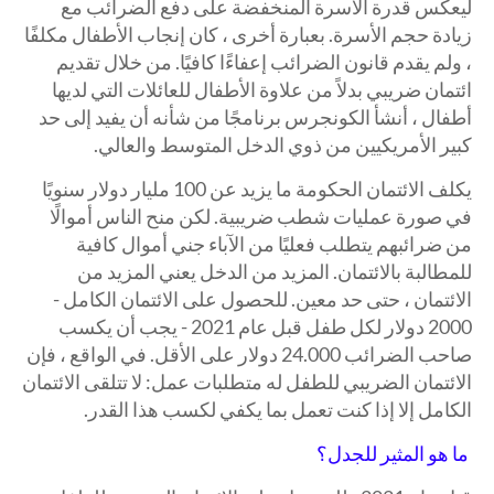
ليعكس قدرة الأسرة المنخفضة على دفع الضرائب مع
زيادة حجم الأسرة. بعبارة أخرى ، كان إنجاب الأطفال مكلفًا
، ولم يقدم قانون الضرائب إعفاءًا كافيًا. من خلال تقديم
ائتمان ضريبي بدلاً من علاوة الأطفال للعائلات التي لديها
أطفال ، أنشأ الكونجرس برنامجًا من شأنه أن يفيد إلى حد
كبير الأمريكيين من ذوي الدخل المتوسط ​​والعالي.
يكلف الائتمان الحكومة ما يزيد عن 100 مليار دولار سنويًا
في صورة عمليات شطب ضريبية. لكن منح الناس أموالًا
من ضرائبهم يتطلب فعليًا من الآباء جني أموال كافية
للمطالبة بالائتمان. المزيد من الدخل يعني المزيد من
الائتمان ، حتى حد معين. للحصول على الائتمان الكامل -
2000 دولار لكل طفل قبل عام 2021 - يجب أن يكسب
صاحب الضرائب 24.000 دولار على الأقل. في الواقع ، فإن
الائتمان الضريبي للطفل له متطلبات عمل: لا تتلقى الائتمان
الكامل إلا إذا كنت تعمل بما يكفي لكسب هذا القدر.
ما هو المثير للجدل؟