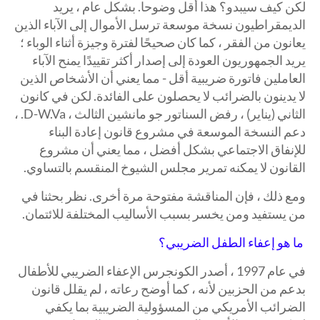
لكن كيف سيبدو؟ هذا أقل وضوحا. بشكل عام ، يريد
الديمقراطيون نسخة موسعة ترسل الأموال إلى الآباء الذين
يعانون من الفقر ، كما كان صحيحًا لفترة وجيزة أثناء الوباء ؛
يريد الجمهوريون العودة إلى إصدار أكثر تقييدًا يمنح الآباء
العاملين فاتورة ضريبية أقل - مما يعني أن الأشخاص الذين
لا يدينون بالضرائب لا يحصلون على الفائدة. لكن في كانون
الثاني (يناير) ، رفض السناتور جو مانشين الثالث ، D-W.Va. ،
دعم النسخة الموسعة في مشروع قانون إعادة البناء
للإنفاق الاجتماعي بشكل أفضل ، مما يعني أن مشروع
القانون لا يمكنه تمرير مجلس الشيوخ المنقسم بالتساوي.
ومع ذلك ، فإن المناقشة مفتوحة مرة أخرى. نظر بحثنا في
من يستفيد ومن يخسر بسبب الأساليب المختلفة للائتمان.
ما هو إعفاء الطفل الضريبي؟
في عام 1997 ، أصدر الكونجرس الإعفاء الضريبي للأطفال
بدعم من الحزبين لأنه ، كما أوضح رعاته ، لم يقلل قانون
الضرائب الأمريكي من المسؤولية الضريبية بما يكفي