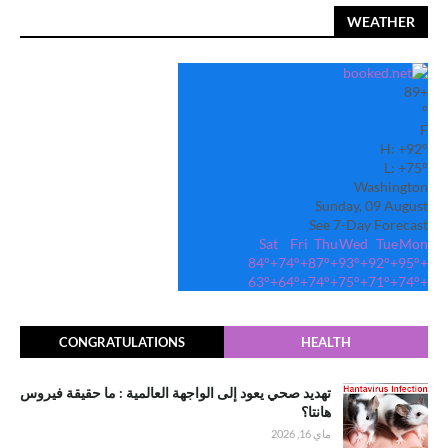
WEATHER
89
+
°
F
H:
+
92°
L:
+
75°
Washington
Sunday, 09 August
See 7-Day Forecast
Sat
Fri
Thu
Wed
Tue
Mon
84°
+
74°
+
87°
+
93°
+
92°
+
95°
+
63°
+
64°
+
74°
+
75°
+
71°
+
74°
+
CONGRATULATIONS
HEALTH
تهديد صحي يعود إلى الواجهة العالمية : ما حقيقة فيروس
هانتا؟
ماي 16, 2026