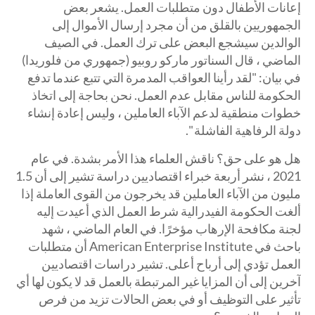
إعانات الأطفال دون متطلبات العمل. يشعر بعض
الجمهوريين بالقلق من أن مجرد إرسال الأموال إلى
الوالدين سيشجع البعض على ترك العمل. في الصيف
الماضي ، قال السناتور ماركو روبيو (جمهوري من فلوريدا)
في بيان: "لقد رأينا العواقب المدمرة التي تتبع عندما تدفع
الحكومة للناس مقابل عدم العمل. نحن بحاجة إلى اتخاذ
خطوات منطقية لدعم الآباء العاملين ، وليس إعادة إنشاء
دولة الرفاهية الفاشلة ".
هل هو على حق؟ ناقش العلماء هذا الأمر بشدة. في عام
2021 ، نشر أربعة خبراء اقتصاديين دراسة تشير إلى أن 1.5
مليون من الآباء العاملين قد يخرجون من القوى العاملة إذا
ألغت الحكومة الفيدرالية شرط العمل الذي أعيدت إليه
لجنة مكافحة الإرهاب مؤخرًا. في العام الماضي ، شهد
باحث في American Enterprise Institute أن متطلبات
العمل تؤدي إلى أرباح أعلى. تشير دراسات اقتصاديين
آخرين إلى أن المزايا غير المرتبطة بالعمل قد لا يكون لها أي
تأثير على التوظيف أو في بعض الحالات تزيد من فرص