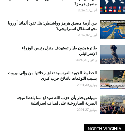
مضيق هرمز؟
أبريل 18, 2026
بين أزمة مضيق هرمز وواشنطن: هل تقود ألمانيا أوروبا
نحو استقلال استراتيجي؟
أبريل 02, 2026
طائرة بدون طيار تستهدف منزل رئيس الوزراء
الإسرائيلي
واكتوبر 20, 2024
الخطوط الجوية الفرنسية تعلق رحلاتها من وإلى بيروت
بسبب التوقعات باندلاع حرب كبرى
يوليوز 30, 2024
نتينياهو يحذر بأن حزب الله سيدفع ثمنا باهظا نتيجة
الضربة الصاروخية على اهداف اسرائيلية
يوليوز 27, 2024
NORTH VIRGINIA