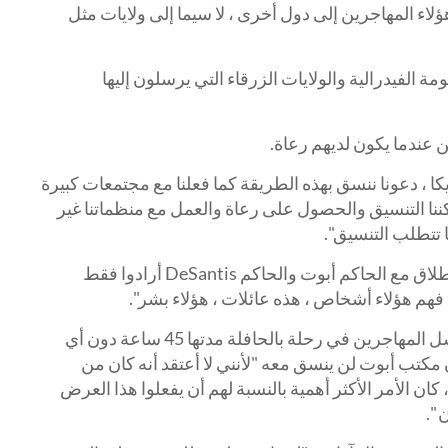
هو عدم شحن هؤلاء المهاجرين إلى دول أخرى ، لا سيما إلى ولايات مثل
 الفيدرالية والولايات الزرقاء التي يرسلون إليها
ن عندما يكون لديهم رعاة.
كا ، دعونا ننسق بهذه الطريقة كما فعلنا مع مجتمعات كبيرة
ننا التنسيق والحصول على رعاة والعمل مع منظماتنا غير
ها تتطلب التنسيق".
وأضاف: "لم يكن هناك تنسيق على الإطلاق مع الحاكم أبوت والحاكم DeSantis أرادوا فقط
 فهم هؤلاء أشخاص ، هذه عائلات ، هؤلاء بشر".
ومضى آدامز في الادعاء بأن أبوت ترسل المهاجرين في رحلة بالحافلة مدتها 45 ساعة دون أي
 مكتب أبوت لن ينسق معه "لأنني لا أعتقد أنه كان من
 كان الأمر الأكثر أهمية بالنسبة لهم أن يفعلوا هذا العرض
".