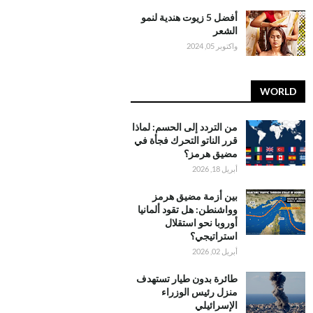
أفضل 5 زيوت هندية لنمو
الشعر
واكتوبر 05, 2024
WORLD
من التردد إلى الحسم: لماذا
قرر الناتو التحرك فجأة في
مضيق هرمز؟
أبريل 18, 2026
بين أزمة مضيق هرمز
وواشنطن: هل تقود ألمانيا
أوروبا نحو استقلال
استراتيجي؟
أبريل 02, 2026
طائرة بدون طيار تستهدف
منزل رئيس الوزراء
الإسرائيلي