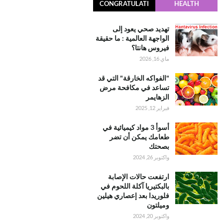
CONGRATULATI
HEALTH
ONS
تهديد صحي يعود إلى
الواجهة العالمية : ما حقيقة
فيروس هانتا؟
ماي 16, 2026
"الفواكه الخارقة" التي قد
تساعد في مكافحة مرض
الزهايمر
فبراير 12, 2025
أسوأ 3 مواد كيميائية في
طعامك يمكن أن تضر
بصحتك
واكتوبر 26, 2024
ارتفعت حالات الإصابة
بالبكتيريا آكلة اللحوم في
فلوريدا بعد إعصاري هيلين
وميلتون
واكتوبر 20, 2024