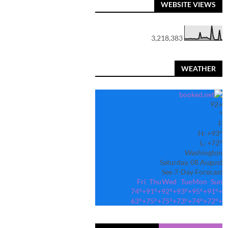
WEBSITE VIEWS
3,218,383
WEATHER
92
+
°
F
H:
+
93°
L:
+
72°
Washington
Saturday, 08 August
See 7-Day Forecast
Fri
Thu
Wed
Tue
Mon
Sun
74°
+
91°
+
92°
+
93°
+
95°
+
91°
+
63°
+
75°
+
75°
+
73°
+
74°
+
72°
+