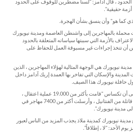
 الحدود ، قال آدامز: "لسنا مضطرين للوقوف على الحدود
أزمة حقيقية".
يذي كما هو" وأن ينسق بشأن الهجرة.
ت محملة بالمهاجرين إلى واشنطن العاصمة ومدينة نيويورك
تراف بالأزمة التي سببتها سياساته المتعلقة بالحدود
ساس أن تتخذ إجراءات غير مسبوقة العمل للحفاظ على
ينة نيويورك هي الوجهة المثالية لهؤلاء المهاجرين ، الذين
دينة والإسكان التي تفاخر بها العمدة إريك آدامز داخل
ول حافلة نيويورك هذا الصيف.
أشار أبوت في أواخر الشهر الماضي إلى أن تكساس "قامت بأكثر من 19.000 عملية اعتقال ،
وصادرت أكثر من 335.5 مليون جرعة قاتلة من الفنتانيل ، وأرسلت أكثر من 7400 مهاجر في
مدينة نيويورك كمدينة ملاذ يجذب المزيد من الناس لعبور
وم الأحد: "لا ، إطلاقاً".