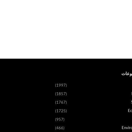
وعات
(1997)
(1857)
(1767)
E
(1725)
(957)
Envir
(466)