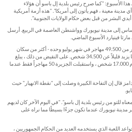
قال آدامز خلال ظهوره على قناة ABC هذا الأسبوع: "كما صرح رئيس بلدية إل باسو أن هؤلاء
ي مدينة معينة ، فهم يأتون إلى أمريكا". "هذه أزمة أمريكية
 أيدي البشر من قبل بعض حكام الولايات الجنوبية".
اس إلى مدينة نيويورك وواشنطن العاصمة في الربيع. أرسل
شهدت منطقة ديل ريو ، تكساس ، أكثر من 49.500 مهاجر في شهر يوليو وحده - أكثر من سكان
المدينة نفسها ، التي يبلغ عدد سكانها ما يزيد قليلاً عن 34.500 شخص. على النقيض من ذلك ، يبلغ
عدد سكان مارثا فينيارد على مدار العام 17.000 شخص ، واستقبلت الجزيرة 50 مهاجراً فقط عندما
مز قال إن التفاحة الكبيرة وصلت إلى "نقطة الانهيار" حيث
ناه للتو من رئيس بلدية إل باسو". "في اليوم الآخر كان لديهم
مر مدينة نيويورك عندما تكون جزءًا بسيطًا مما نراه على
قواعد اللعبة الذي يستخدمه العديد من الحكام الجمهوريين ،