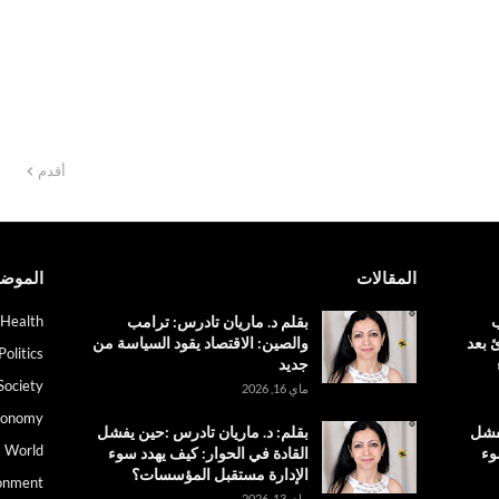
أقدم
المقالات
الموض
ب
بقلم د. ماريان تادرس: ترامب
Health
 بعد
والصين: الاقتصاد يقود السياسة من
Politics
جديد
Society
ماي 16, 2026
conomy
يفشل
بقلم: د. ماريان تادرس :حين يفشل
World
وء
القادة في الحوار: كيف يهدد سوء
الإدارة مستقبل المؤسسات؟
onment
ماي 13, 2026