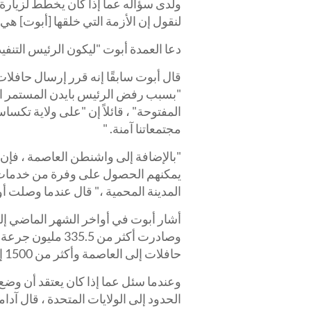
ولدى سؤاله عما إذا كان يخطط لزيارة
لنقول إن الأزمة التي خلقها [أبوت] هي 
دعا العمدة أبوت "ليكون الرئيس التنف
قال أبوت سابقًا إنه قرر إرسال حافلا
"بسبب رفض الرئيس بايدن المستمر الاع
المفتوحة" ، قائلاً إن "على ولاية تك
مجتمعاتنا آمنة. "
"بالإضافة إلى واشنطن العاصمة ، فإن مد
يمكنهم الحصول على وفرة من خدمات الم
المدينة المحمية ،" قال عندما وصلت أ
حافلات إلى العاصمة وأكثر من 1500 إلى مدينة نيويورك".
وعندما سئل عما إذا كان يعتقد أن وضع 
الحدود إلى الولايات المتحدة ، قال آدامز ي