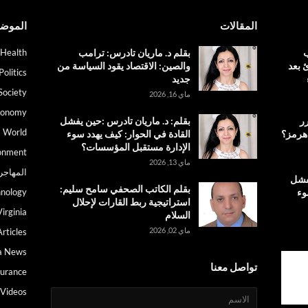
المقالات
الموض
ب
بقلم د. ماريان تادرس: ترامب
Health
 بعد
والصين: الاقتصاد يقود السياسة من
Politics
جديد
Society
ماي 16, 2026
conomy
رر
بقلم: د. ماريان تادرس :حين يفشل
World
 هرمز؟
القادة في الحوار: كيف يهدد سوء
الإدارة مستقبل المؤسسات؟
onment
ماي 13, 2026
المهاجر
يفشل
بقلم الكاتب الصحفي سامح سليم:
وء
nology
استراتيجية ربط القارات لإحلال
irginia
السلام
ماي 02, 2026
Articles
a News
تواصل معنا
surance
Videos