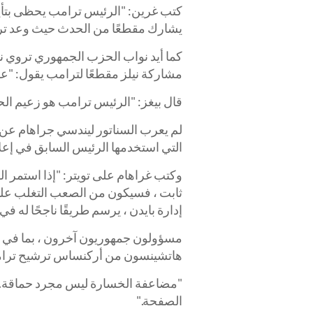
يشارك مقطعًا من الحدث حيث وعد ترامب ب
كما أيد نواب الحزب الجمهوري تروي ني
مشاركة نيلز مقطعًا لترامب يقول: "عودة
قال بيغز: "الرئيس ترامب هو زعيم ال
لم يعرب السناتور ليندسي جراهام عن د
التي استخدمها الرئيس السابق في إعلا
وكتب غراهام على تويتر: "إذا استمر 
ثابت ، فسيكون من الصعب التغلب عليه"
إدارة بايدن ، يرسم طريقًا ناجحًا له في 
مسؤولون جمهوريون آخرون ، بما في ذل
هاتشينسون من أركنساس ترشيح ترامب 
"مضاعفة الخسارة ليس مجرد حماقة. ك
الصفحة."