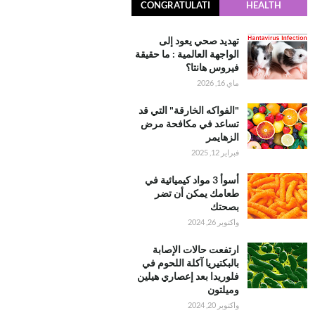
CONGRATULATI
HEALTH
ONS
تهديد صحي يعود إلى
الواجهة العالمية : ما حقيقة
فيروس هانتا؟
ماي 16, 2026
"الفواكه الخارقة" التي قد
تساعد في مكافحة مرض
الزهايمر
فبراير 12, 2025
أسوأ 3 مواد كيميائية في
طعامك يمكن أن تضر
بصحتك
واكتوبر 26, 2024
ارتفعت حالات الإصابة
بالبكتيريا آكلة اللحوم في
فلوريدا بعد إعصاري هيلين
وميلتون
واكتوبر 20, 2024