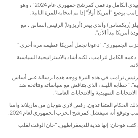
كتب غرين: "الرئيس ترامب يحظى بتأييدي الكامل ودعمي كمرشح جمهوري عام 2024" ، وهو
وضع "أمريكا أولاً" إذا تم انتخابه للمرة الثانية.
لز (ريكساس) وآندي بيغز (أريزونا) الرئيس السابق ، مع
 أمريكا تبدأ الآن".
حزب الجمهوري". "دعونا نجعل أمريكا عظيمة مرة أخرى."
عمه الكامل لترامب ، لكنه أشاد بالاستراتيجية السياسية
نه.
الرئيس ترامب في هذه النبرة ووجه هذه الرسالة على أساس
. "خطابه الليلة ، الذي يتناقض مع سياساته ونتائجه ضد
الانتخابات التمهيدية والانتخابات العامة".
ك الحكام المتقاعدون. رفض لاري هوجان من ماريلاند وآسا
وتوقع أنه سيفشل كمرشح الحزب الجمهوري لعام 2024.
تب هوجان: إنها هدية للديمقراطيين. "حان الوقت لقلب