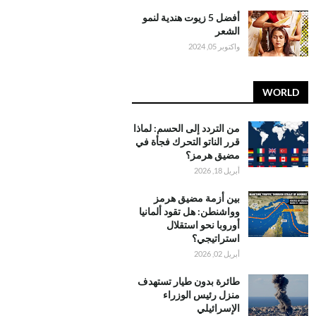
أفضل 5 زيوت هندية لنمو
الشعر
واكتوبر 05, 2024
WORLD
من التردد إلى الحسم: لماذا
قرر الناتو التحرك فجأة في
مضيق هرمز؟
أبريل 18, 2026
بين أزمة مضيق هرمز
وواشنطن: هل تقود ألمانيا
أوروبا نحو استقلال
استراتيجي؟
أبريل 02, 2026
طائرة بدون طيار تستهدف
منزل رئيس الوزراء
الإسرائيلي