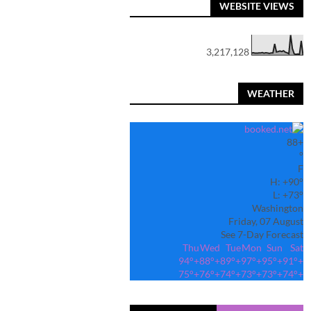
WEBSITE VIEWS
3,217,128
WEATHER
88
+
°
F
H:
+
90°
L:
+
73°
Washington
Friday, 07 August
See 7-Day Forecast
Thu
Wed
Tue
Mon
Sun
Sat
94°
+
88°
+
89°
+
97°
+
95°
+
91°
+
75°
+
76°
+
74°
+
73°
+
73°
+
74°
+