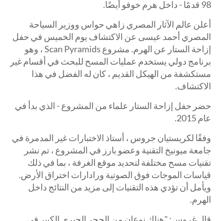
98 قدمًا - داخل هرم خوفو أيضًا.
أعلن عالم الآثار المصري زاهي حواس ووزير السياحة
المصري أحمد عيسى عن الاكتشاف يوم الخميس في حفل
إزاحة الستار عن الهرم. مشروع Scan Pyramids ، وهو
برنامج دولي يستخدم عمليات المسح للبحث في أقسام غير
مستكشفة من الهيكل القديم ، كان له الفضل في هذا
الاكتشاف.
حضر حفل إزاحة الستار علماء من المشروع - الذي بدأ في
عام 2015.
وفقًا لكريستيان جروس ، أستاذ الاختبارات غير المدمرة في
جامعة ميونيخ التقنية وعضو بارز في المشروع ، تم نشر
تقنيات مسح مختلفة لتحديد موقع الغرفة ، بما في ذلك
قياسات الموجات فوق الصوتية ورادارات اختراق الأرض.
ويأمل أن تؤدي هذه التقنيات إلى مزيد من النتائج داخل
الهرم.
قال غروس: "هناك نوعان من الحجر الجيري الكبير في