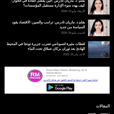
بقلم: د. ماريان تادرس :حين يفشل القادة في الحوار:
كيف يهدد سوء الإدارة مستقبل المؤسسات؟
الأربعاء, مايو 13, 2026
بقلم د. ماريان تادرس: ترامب والصين: الاقتصاد يقود
السياسة من جديد
السبت, مايو 16, 2026
لقطات مثيرة لتسونامي تضرب جزيرة تونجا في المحيط
الهادئ بعد ثوران بركان عملاق تحت الماء
الأحد, يناير 16, 2022
المقالات