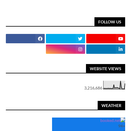
FOLLOW US
WEBSITE VIEWS
3,216,686
WEATHER
94
+