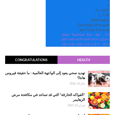
°
F
H:
+
101°
L:
+
76°
Washington
Thursday, 06 August
See 7-Day Forecast
Wed
Tue
Mon
Sun
Sat
Fri
89°
+
98°
+
97°
+
94°
+
97°
+
101°
+
74°
+
74°
+
76°
+
73°
+
71°
+
76°
+
CONGRATULATIONS
HEALTH
تهديد صحي يعود إلى الواجهة العالمية : ما حقيقة فيروس
هانتا؟
ماي 16, 2026
"الفواكه الخارقة" التي قد تساعد في مكافحة مرض
الزهايمر
فبراير 12, 2025