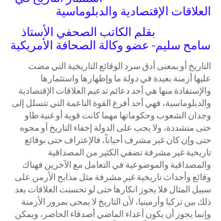
العلاقات الإقتصادية والدبلوماسية
بقلم الكاتب الصحفي الأستاذ
سامح سليم- عضو وكالة الصحافة الأمريكية
التاريخ أو بمعنى أدق سرد الوقائع التاريخية التي مضت
عليها أزمنة بعيدة في دولة ما وإظهارها واستثمارها
والإستفادة منها هي أحد دعائم تدعيم العلاقات الإقتصادية
والدبلوماسية، فهي أحد أفرع القوة الناعمة التي تتسلل إلى
وجدان الشعوب وحكوماتها مهما كانت قوية أو غنية ظاو
حتى متشددة، ولا يجب على الدولة إخفاء التاريخ أو محوه
حتى وإن كان غير مشرف أحياناً، فالإعتراف حتى بوقائع
تاريخية غير مشرفة تضفي الكثير من المصداقية
والمصداقية والموضوعية في التعامل مع الآخرين فهناك
وقائع وأحداث تاريخية غير مشرفة مثل مذابح الأرمن على
سبيل المثال فلا يجوز انكارها حتى لو تحسنت العلاقات بعد
ذلك بين تركيا وأرمينيا، لأن التاريخ لا يمحى بمرور الأزمنة
وإنما يجوز أن يكون أعداء الماضي أصدقاء الحاضر، ويمكن