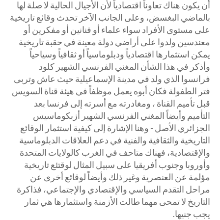
أن يكون هناك تعاوناً اقتصادياً لأن الأجيال الحالية لا صلة لها
بالماضي البغسض، وعلى الجانب الآخر تحدث وقائع تاريخية
على مستوى الأفراد سواء علماء أو فنانين أو مفكرين أو
معندسين ولدوا على أراضي دولة معينة في حقبة تاريخية
يمكن استثمارها اقتصادياً ودبلوماسياً أو ثقافياً وسياحياً
وأذكر في هذا الشأن المغني الفرنسي الشهير كلود
فرانسوا الذي ولد في مدينة الإسماعيلية حيث عاش وتربى
فتر الطفولة فكان أبوه يعمل موظفاً في هيئة قناة السويس
قبل تأميم القناة ، ومغادرته مع أسرته إلى فرنسا بعد
التأميم وأيضاً المغني الفرنسي الشهير أزبكوماسيس
الجزائري الأصل - وهنا الإشارة إلى كيفية استثمار الوقائع
التاريخية والثقافية والفنية في دعم العلاقات الدبلوماسية
والإقتصادية، فهناك متاحف في الغرب كالولايات المتحدة
وأوروبا وجنوب أفريقيا على سبيل المثال لوقتئع تاريخية
مؤلمة عن العنصرية وغير ذلك وأيضاً لوقائع أخرى عن
مراحل التقدم السياسي والإقتصادي والإجتماعي، فذاكرة
التاريخ لا تمحى مهما طالت الأزمنة واستثمارها هي ثمار
يجب جنيها.