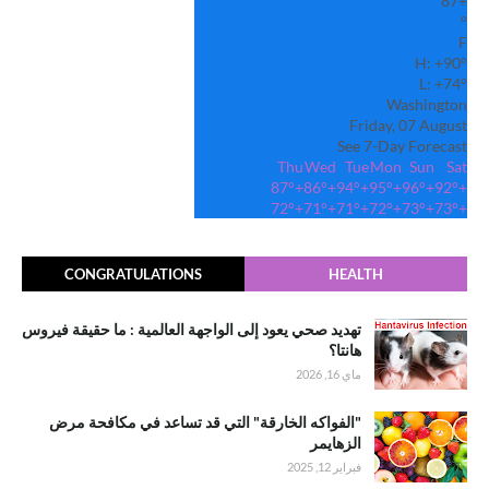
87
+
°
F
H:
+
90°
L:
+
74°
Washington
Friday, 07 August
See 7-Day Forecast
Thu
Wed
Tue
Mon
Sun
Sat
87°
+
86°
+
94°
+
95°
+
96°
+
92°
+
72°
+
71°
+
71°
+
72°
+
73°
+
73°
+
CONGRATULATIONS
HEALTH
تهديد صحي يعود إلى الواجهة العالمية : ما حقيقة فيروس
هانتا؟
ماي 16, 2026
"الفواكه الخارقة" التي قد تساعد في مكافحة مرض
الزهايمر
فبراير 12, 2025