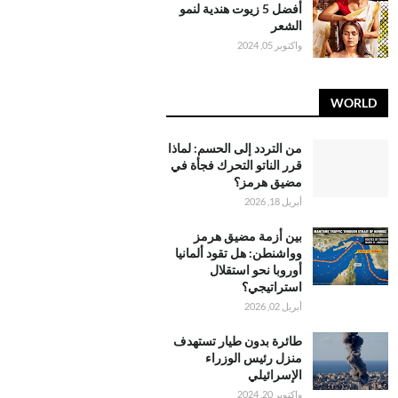
أفضل 5 زيوت هندية لنمو
الشعر
واكتوبر 05, 2024
WORLD
من التردد إلى الحسم: لماذا
قرر الناتو التحرك فجأة في
مضيق هرمز؟
أبريل 18, 2026
بين أزمة مضيق هرمز
وواشنطن: هل تقود ألمانيا
أوروبا نحو استقلال
استراتيجي؟
أبريل 02, 2026
طائرة بدون طيار تستهدف
منزل رئيس الوزراء
الإسرائيلي
واكتوبر 20, 2024