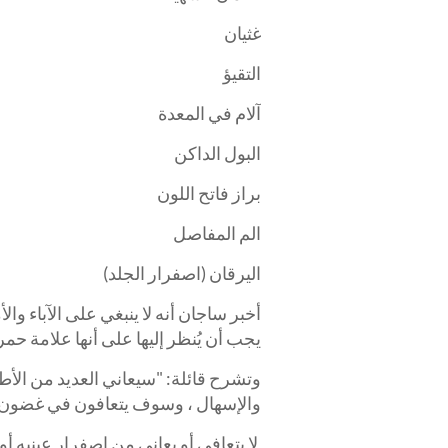
غثيان
التقيؤ
آلام في المعدة
البول الداكن
براز فاتح اللون
الم المفاصل
اليرقان (اصفرار الجلد)
أخبر ساجان أنه لا ينبغي على الآباء وا
يجب أن يُنظر إليها على أنها علامة حمرا
وتشرح قائلة: "سيعاني العديد من الأطف
والإسهال ، وسوف يتعافون في غضون أيا
لا يتعافى أو يعاني من اصفرار عينيه أو ج