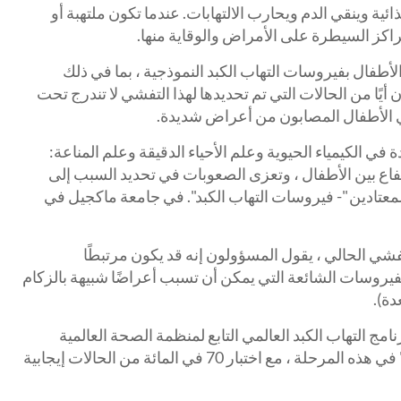
غذائية وينقي الدم ويحارب الالتهابات. عندما تكون ملتهبة أو
لمراكز السيطرة على الأمراض والوقاية منها.
لأطفال بفيروسات التهاب الكبد النموذجية ، بما في ذلك
كبد A أو B أو C أو D أو E ، إلا أن أيًا من الحالات التي تم تحديدها لهذا التفشي لا تندرج تحت
ني الأطفال المصابون من أعراض شديدة.
 في الكيمياء الحيوية وعلم الأحياء الدقيقة وعلم المناعة:
اع بين الأطفال ، وتعزى الصعوبات في تحديد السبب إلى
لمعتادين "- فيروسات التهاب الكبد". في جامعة ماكجيل في
تفشي الحالي ، يقول المسؤولون إنه قد يكون مرتبطًا
يروسات الشائعة التي يمكن أن تسبب أعراضًا شبيهة بالزكام
دة).
امج التهاب الكبد العالمي التابع لمنظمة الصحة العالمية
(WHO) أن هذه هي "الفرضية الرائدة" في هذه المرحلة ، مع اختبار 70 في المائة من الحالات إيجابية