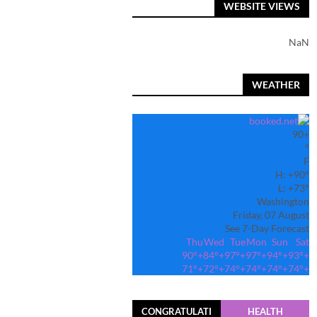
WEBSITE VIEWS
NaN
WEATHER
90
+
°
F
H:
+
90°
L:
+
73°
Washington
Friday, 07 August
See 7-Day Forecast
Thu
Wed
Tue
Mon
Sun
Sat
90°
+
84°
+
97°
+
97°
+
94°
+
93°
+
71°
+
72°
+
74°
+
74°
+
74°
+
74°
+
CONGRATULATI
HEALTH