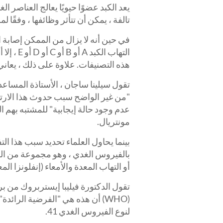
يعد الكبد عضوًا حيويًا يعالج العناصر ال
تالفة ، يمكن أن تتأثر وظائفها ، وفقًا 
في حين أنه لا يزال من الممكن إصابة ا
التهاب ال
هذه التصنيفات. علاوة على ذلك ، يعا
تقول سيلينا ساجان ، الأستاذة المساعدة
"من غير الواضح سبب حدوث هذا الارتف
عدم وجود حالة إيجابية" للمشتبه بهم ا
مونتريال.
بينما يحاول العلماء تحديد سبب هذا ال
بالفيروس الغدي ، وهو مجموعة من الف
أو التهاب المعدة والأمعاء (إنفلونزا المع
تقول الدكتورة فيليبا إيستربروك من برن
لنوع الفيروس الغدي 41.