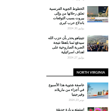
الخطوط الجوية الفرنسية
تعلق رحلاتها من وإلى
بيروت بسبب التوقعات
باندلاع حرب كبرى
يوليوز 30, 2024
نتينياهو يحذر بأن حزب الله
سيدفع ثمنا باهظا نتيجة
الضربة الصاروخية على
اهداف اسرائيلية
يوليوز 27, 2024
NORTH VIRGINIA
عاصفة شتوية هذا الأسبوع
في أجزاء من ماريلاند
وفيرجينيا
نونبر 23, 2024
استمتع بزيارة حديقة