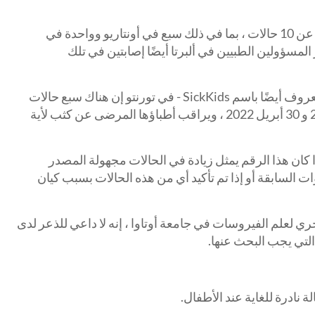
حدد مسؤولو الصحة في كندا ما لا يقل عن 10 حالات ، بما في ذلك سبع في أونتاريو وواحدة في
 المسؤولين الطبيين في ألبرتا أيضًا إصابتين في تلك
قال مستشفى الأطفال المرضى - المعروف أيضًا باسم SickKids - في تورنتو إن هناك سبع حالات
محتملة لعدوى الكبد بين 1 أكتوبر 2021 و 30 أبريل 2022 ، ويراقب أطباؤها المرضى عن كثب لأية
ن نرى ما إذا كان هذا الرقم يمثل زيادة في الحالات مجهولة المصدر
ت السابقة أو إذا تم تأكيد أي من هذه الحالات بسبب كيان
خري لعلم الفيروسات في جامعة أوتاوا ، إنه لا داعي للذعر لدى
التي يجب البحث عنها.
ة نادرة للغاية عند الأطفال.