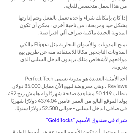
من هذا العمل متخصص للغاية.
إذا كان بإمكانك شراء واحدة تعمل بالفعل وتتم إدارتها
بشكل جيد ومربحة ، من ناحية أخرى ، يمكن أن تكون
المدونة الجيدة ماكينة صراف آلي افتراضية.
تمنح المدونات والأسواق التجارية مثل Flippa مالكي
المدونات الناجحين مكانًا للاستفادة منه عن طريق بيع
مواقعهم لأشخاص مثلك يريدون الدخل السلبي الذي
يدرونه.
أحد الأمثلة العديدة هو مدونة تسمى Perfect Tech
Reviews ، وهي معروضة للبيع الآن مقابل 85.000 دولار.
يتطلب 50.119 مشاهدة صفحة شهريًا وله هامش ربح 92٪.
يولد الموقع البالغ من العمر عامين 4374.04 دولارًا شهريًا
في صافي الدخل السلبي - حوالي 52.500 دولارًا سنويًا.
شراء في صندوق الأسهم "Goldilocks"
من المحتمل أن تكون الأسهم الموزعة هي أبسط الطرق