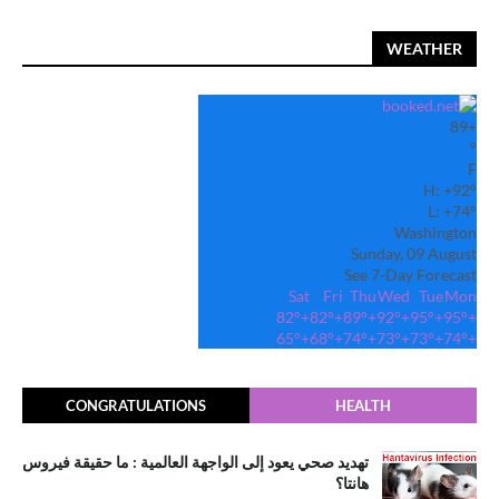
WEATHER
89
+
°
F
H:
+
92°
L:
+
74°
Washington
Sunday, 09 August
See 7-Day Forecast
Sat
Fri
Thu
Wed
Tue
Mon
82°
+
82°
+
89°
+
92°
+
95°
+
95°
+
65°
+
68°
+
74°
+
73°
+
73°
+
74°
+
CONGRATULATIONS
HEALTH
تهديد صحي يعود إلى الواجهة العالمية : ما حقيقة فيروس
هانتا؟