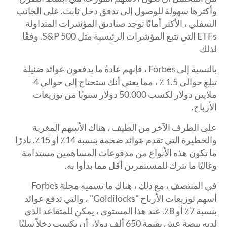
وأكثرها سهولة للوصول إلى تدفق دخل ثابت. على الجانب
السفلي ، الأكثر أمانًا توجد صناديق المؤشرات المتداولة
ETFs التي تتبع المؤشرات الرئيسية مثل S&P 500. وفقًا
لذلك
بالنسبة إلى Forbes ، فإنهم عادةً ما يدفعون عوائد ضئيلة
تبلغ حوالي 1.5 ٪ ، مما يعني أنك ستحتاج إلى حوالي 4
ملايين دولار لكسب 50.000 دولار سنويًا من توزيعات
الأرباح.
على الطرف الآخر من الطيف ، هناك الأسهم المغرية
والخطيرة التي تقدم عوائد ضخمة بنسبة 14٪ أو 15٪. نادرًا
ما تكون هذه الأنواع من مدفوعات المساهمين مستدامة
وغالبًا ما تترك للمستثمرين أقل مما بدأوا به.
في المنتصف ، مع ذلك ، هناك ما تسميه مجلة Forbes
أسهم توزيعات الأرباح "Goldilocks" ، والتي تدفع عوائد
بنسبة 7٪ أو 8٪. عند هذا المستوى ، يمكن للمتقاعد الذي
لديه بيضة عش بقيمة 650 ألف دولار أن يكسب دخلاً سلبًا