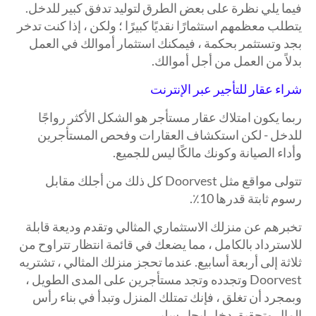
فيما يلي نظرة على بعض الطرق لتوليد تدفق كبير للدخل.
يتطلب معظمهم استثمارًا نقديًا كبيرًا ؛ ولكن ، إذا كنت تدخر
بجد وتستثمر بحكمة ، فيمكنك استثمار أموالك في العمل
بدلاً من العمل من أجل أموالك.
شراء عقار للتأجير عبر الإنترنت
ربما يكون امتلاك عقار مستأجر هو الشكل الأكثر رواجًا
للدخل - لكن استكشاف العقارات وفحص المستأجرين
وأداء الصيانة وكونك مالكًا ليس للجميع.
تتولى مواقع مثل Doorvest كل ذلك من أجلك مقابل
رسوم ثابتة قدرها 10٪.
تخبرهم عن منزلك الاستثماري المثالي وتقدم وديعة قابلة
للاسترداد بالكامل ، مما يضعك في قائمة انتظار تتراوح من
ثلاثة إلى أربعة أسابيع. عندما تحجز منزلك المثالي ، تشتريه
Doorvest وتجدده وتجد مستأجرين على المدى الطويل ،
وبمجرد أن تغلق ، فإنك تمتلك المنزل وتبدأ في بناء رأس
المال وتحقيق دخل إيجار سلبي.