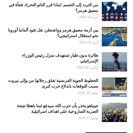
من التردد إلى الحسم: لماذا قرر الناتو التحرك فجأة في
مضيق هرمز؟
أبريل 18, 2026
بين أزمة مضيق هرمز وواشنطن: هل تقود ألمانيا أوروبا
نحو استقلال استراتيجي؟
أبريل 02, 2026
طائرة بدون طيار تستهدف منزل رئيس الوزراء
الإسرائيلي
واكتوبر 20, 2024
الخطوط الجوية الفرنسية تعلق رحلاتها من وإلى بيروت
بسبب التوقعات باندلاع حرب كبرى
يوليوز 30, 2024
نتينياهو يحذر بأن حزب الله سيدفع ثمنا باهظا نتيجة
الضربة الصاروخية على اهداف اسرائيلية
يوليوز 27, 2024