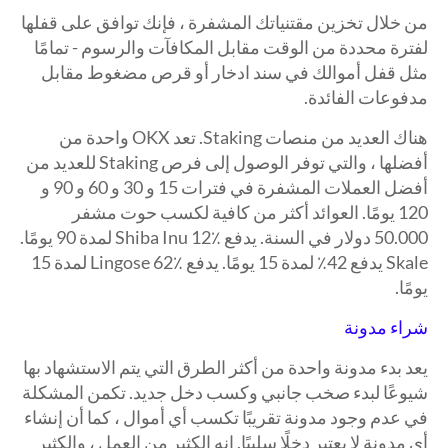
من خلال تخزين مقتنياتك المشفرة ، فإنك توافق على قفلها
لفترة محددة من الوقت مقابل المكافآت والرسوم - تمامًا
مثل قفل أموالك في سند ادخار أو قرص مضغوط مقابل
مدفوعات الفائدة.
هناك العديد من منصات Staking. تعد OKX واحدة من
أفضلها ، والتي توفر الوصول إلى فرص Staking للعديد من
أفضل العملات المشفرة في فترات 15 و 30 و 60 و 90 و
120 يومًا. العوائد أكثر من كافية لكسب حوت مشفر
50.000 دولار في السنة. يدفع Shiba Inu 12٪ لمدة 90 يومًا.
Skale يدفع 42٪ لمدة 15 يومًا. يدفع Lingose 62٪ لمدة 15
يومًا.
شراء مدونة
يعد بدء مدونة واحدة من أكثر الطرق التي يتم الاستشهاد بها
شيوعًا لبدء صخب جانبي وكسب دخل جديد. تكمن المشكلة
في عدم وجود مدونة تقريبًا تكسب أي أموال ، كما أن إنشاء
أي مدونة لا يعتبر دخلًا سلبيًا. إنه الكثير من العمل ، والكثير