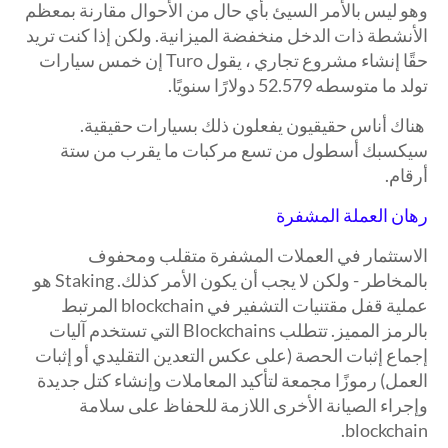
وهو ليس بالأمر السيئ بأي حال من الأحوال مقارنة بمعظم
الأنشطة ذات الدخل منخفضة الميزانية. ولكن إذا كنت تريد
حقًا إنشاء مشروع تجاري ، يقول Turo إن خمس سيارات
تولد ما متوسطه 52.579 دولارًا سنويًا.
هناك أناس حقيقيون يفعلون ذلك بسيارات حقيقية.
سيكسبك أسطول من تسع مركبات ما يقرب من ستة
أرقام.
رهان العملة المشفرة
الاستثمار في العملات المشفرة متقلب ومحفوف
بالمخاطر - ولكن لا يجب أن يكون الأمر كذلك. Staking هو
عملية قفل مقتنيات التشفير في blockchain المرتبط
بالرمز المميز. تتطلب Blockchains التي تستخدم آليات
إجماع إثبات الحصة (على عكس التعدين التقليدي أو إثبات
العمل) رموزًا مجمعة لتأكيد المعاملات وإنشاء كتل جديدة
وإجراء الصيانة الأخرى اللازمة للحفاظ على سلامة
blockchain.