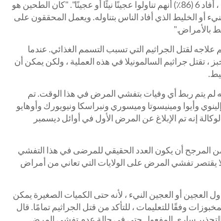
الأشخاص السبعة الذين تمت مقابلتهم ، أفاد 6 (86٪) أنهم تناولوا عجينًا نيئًا أو عجينًا". "كان الطحين هو
يء أو الخليط الذي أفاد الناس بتناوله. ويعمل المحققون على
ط بالأمراض."
م علاجه لقتل الجراثيم التي تسبب التسمم الغذائي. عندما
ز ، تقتل جراثيم السالمونيلا في هذه العملية ، ولكن يمكن أن
يط.
 لم يتم ربط أي وفيات بتفشي المرض في هذا الوقت. تم
ينوي وأيوا ومينيسوتا وميسوري ونبراسكا ونيويورك وأوهايو
وكالة إنه تم الإبلاغ عن المرض الأول في أوائل ديسمبر
من المرجح أن يكون العدد الحقيقي للمرضى في هذا التفشي
د لا يقتصر تفشي المرض على الولايات التي تعاني من أمراض
ل العجين أو العجين النيء ، لأنه حتى الكميات الصغيرة يمكن
وزات وفقًا للتعليمات ، للتأكد من قتل الجراثيم تمامًا. قال
التحذير ساري المفعول حتى في حالة عدم تفشي المرض.