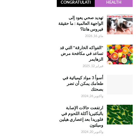
CONGRATULATI
HEALTH
ONS
تهديد صحي يعود إلى
الواجهة العالمية : ما حقيقة
فيروس هانتا؟
ماي 16, 2026
"الفواكه الخارقة" التي قد
تساعد في مكافحة مرض
الزهايمر
فبراير 12, 2025
أسوأ 3 مواد كيميائية في
طعامك يمكن أن تضر
بصحتك
واكتوبر 26, 2024
ارتفعت حالات الإصابة
بالبكتيريا آكلة اللحوم في
فلوريدا بعد إعصاري هيلين
وميلتون
واكتوبر 20, 2024