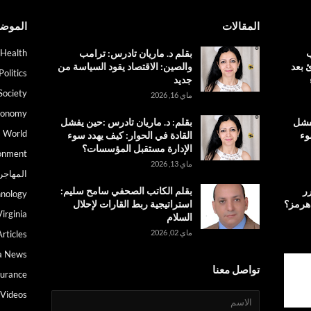
المقالات
الموض
ب
بقلم د. ماريان تادرس: ترامب
Health
 بعد
والصين: الاقتصاد يقود السياسة من
Politics
جديد
Society
ماي 16, 2026
conomy
يفشل
بقلم: د. ماريان تادرس :حين يفشل
World
وء
القادة في الحوار: كيف يهدد سوء
الإدارة مستقبل المؤسسات؟
onment
ماي 13, 2026
المهاجر
رر
بقلم الكاتب الصحفي سامح سليم:
nology
 هرمز؟
استراتيجية ربط القارات لإحلال
irginia
السلام
ماي 02, 2026
Articles
a News
تواصل معنا
surance
Videos