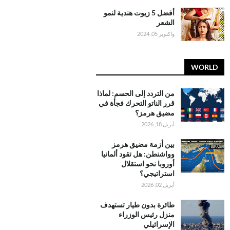
أفضل 5 زيوت هندية لنمو
الشعر
واكتوبر 05, 2024
WORLD
من التردد إلى الحسم: لماذا
قرر الناتو التحرك فجأة في
مضيق هرمز؟
أبريل 18, 2026
بين أزمة مضيق هرمز
وواشنطن: هل تقود ألمانيا
أوروبا نحو استقلال
استراتيجي؟
أبريل 02, 2026
طائرة بدون طيار تستهدف
منزل رئيس الوزراء
الإسرائيلي