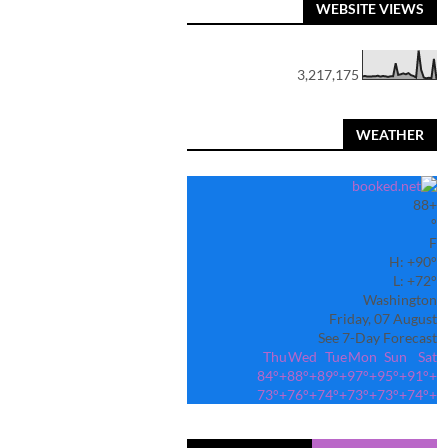
WEBSITE VIEWS
3,217,175
WEATHER
88
+
°
F
H:
+
90°
L:
+
72°
Washington
Friday, 07 August
See 7-Day Forecast
Thu
Wed
Tue
Mon
Sun
Sat
84°
+
88°
+
89°
+
97°
+
95°
+
91°
+
73°
+
76°
+
74°
+
73°
+
73°
+
74°
+