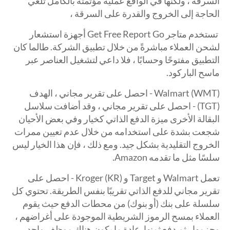
السرقة ، ولكنها في الواقع عملية مؤتمتة بالكامل تلغي
الحاجة إلى الخروج والقدرة على السرقة ،
تستخدم متاجر Get Free Report Go أجهزة استشعار
لشحن العملاء مباشرةً من خلال تطبيق الشركة. طالما كان
التطبيق مفتوحًا وحسابًا ، فلا داعي لتشغيل العناصر عبر
ماسح الباركود.
Walmart (WMT) - احصل على تقرير مجاني ، الهدف
(TGT) - احصل على تقرير مجاني ، وقد أضافت سلاسل
البقالة الأخرى ميزة الدفع الذاتي كخيار وفي بعض الأحيان
شجعت بشدة على استخدامه من خلال عدم تعيين ممرات
الخروج التقليدية بشكل جيد. ومع ذلك ، فإن هذا الخيار ليس
سلسًا مثل ما تقدمه Amazon.
تعمل Walmart و Target و Kroger (KR) - احصل على
تقرير مجاني للدفع الذاتي تقريبًا بنفس الطريقة. تحتوي كل
سلسلة على بنك (أو بنوك) من محطات الدفع حيث يقوم
العملاء بمسح الرموز الشريطية الموجودة على أغراضهم ،
وحزمها ، ثم دفع ثمنها. عادة ما يكون هناك موظف واحد