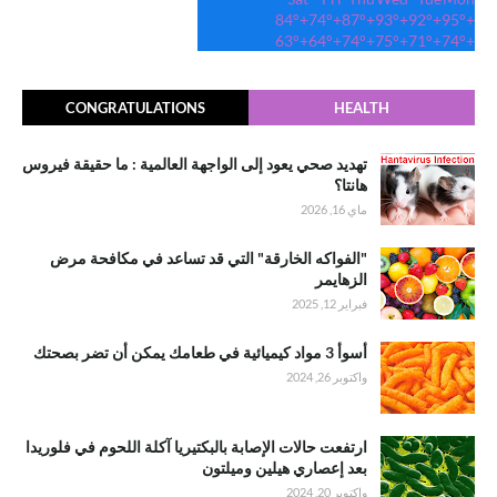
84°
+
74°
+
87°
+
93°
+
92°
+
95°
+
63°
+
64°
+
74°
+
75°
+
71°
+
74°
+
CONGRATULATIONS
HEALTH
تهديد صحي يعود إلى الواجهة العالمية : ما حقيقة فيروس
هانتا؟
ماي 16, 2026
"الفواكه الخارقة" التي قد تساعد في مكافحة مرض
الزهايمر
فبراير 12, 2025
أسوأ 3 مواد كيميائية في طعامك يمكن أن تضر بصحتك
واكتوبر 26, 2024
ارتفعت حالات الإصابة بالبكتيريا آكلة اللحوم في فلوريدا
بعد إعصاري هيلين وميلتون
واكتوبر 20, 2024