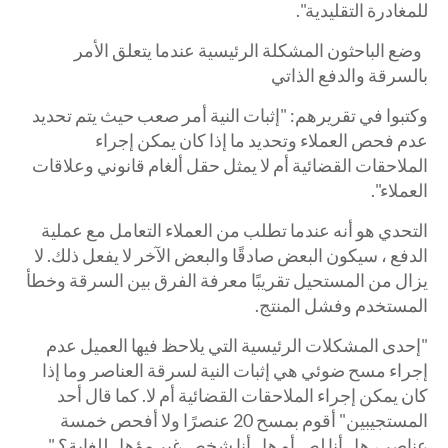
للمغادرة التقليدية".
وضع الباحثون المشكلة الرئيسية عندما يتعلق الأمر
بالسرقة والدفع الذاتي
وكتبوا في تقريرهم: "إثبات النية أمر صعب حيث يتم تحديد
عدم فحص العملاء وتحديد ما إذا كان يمكن إجراء
الملاحقات القضائية أم لا يمثل حقل ألغام قانوني وعلاقات
العملاء".
التحدي هو أنه عندما تطلب من العملاء التعامل مع عملية
الدفع ، سيكون البعض صادقًا والبعض الآخر لا يفعل ذلك. لا
يزال من المستحيل تقريبًا معرفة الفرق بين السرقة وخطأ
المستخدم وفشل المنتج.
"إحدى المشكلات الرئيسية التي يلاحظ فيها العميل عدم
إجراء مسح ضوئي هي إثبات النية لسرقة العناصر وما إذا
كان يمكن إجراء الملاحقات القضائية أم لا. كما قال أحد
المستجيبين" أقوم بمسح 20 عنصرًا ولا أفحص خمسة
عناصر ، هل أنا لص أو هل أنا شخص غير مؤهل للغاية؟ "