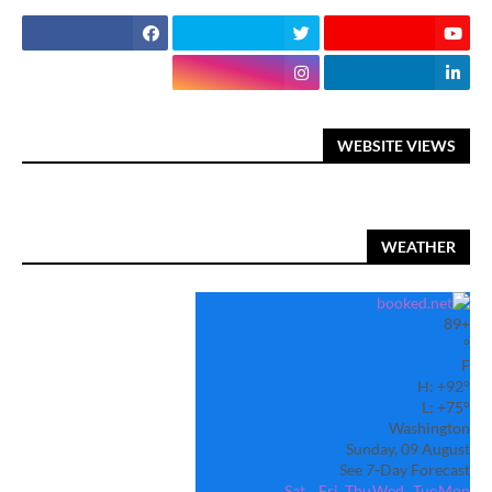
WEBSITE VIEWS
WEATHER
89
+
°
F
H:
+
92°
L:
+
75°
Washington
Sunday, 09 August
See 7-Day Forecast
Sat
Fri
Thu
Wed
Tue
Mon